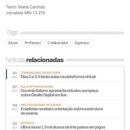
Texto: Marla Cardoso
Jornalista Mtb 13.219
Tags
Aluno
Professor
Colaborador
Egresso
Notícias
relacionadas
01
COMUNICADO DA REITORIA
Dias 2 e 3.5 terão aulas na plataforma virtual
MAI
07
AULA INTERNACIONAL
Docente italiano apresenta estudos europeus
OUT
sobre Direito Digital em live
04
PROTAGONISMO NO ENADE
Enadistas recebem orientação sobre a estrutura
OUT
do exame
22
ESPORTE
Ulbra reúne 1,3 mil alunos de três países em jogos
SET