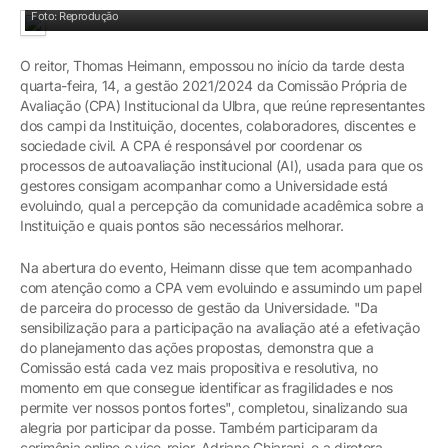
Posse foi realizada através de meet
Foto: Reprodução
O reitor, Thomas Heimann, empossou no início da tarde desta
quarta-feira, 14, a gestão 2021/2024 da Comissão Própria de
Avaliação (CPA) Institucional da Ulbra, que reúne representantes
dos campi da Instituição, docentes, colaboradores, discentes e
sociedade civil. A CPA é responsável por coordenar os
processos de autoavaliação institucional (AI), usada para que os
gestores consigam acompanhar como a Universidade está
evoluindo, qual a percepção da comunidade acadêmica sobre a
Instituição e quais pontos são necessários melhorar.
Na abertura do evento, Heimann disse que tem acompanhado
com atenção como a CPA vem evoluindo e assumindo um papel
de parceira do processo de gestão da Universidade. "Da
sensibilização para a participação na avaliação até a efetivação
do planejamento das ações propostas, demonstra que a
Comissão está cada vez mais propositiva e resolutiva, no
momento em que consegue identificar as fragilidades e nos
permite ver nossos pontos fortes", completou, sinalizando sua
alegria por participar da posse. Também participaram da
cerimônia online o vice-reior, Adriano Chiarani, e a diretora