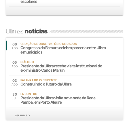
escolares
Últimas
notícias
06
CRIAÇÃO DE OBSERVATÓRIO DE DADOS
Congresso da Famurs celebra parceria entre Ulbra
AGO
e municípios
05
DIÁLOGO
Presidente da Ulbra recebe visita institucional do
AGO
ex-ministro Carlos Marun
03
PALAVRA DO PRESIDENTE
Construindo o futuro da Ulbra
AGO
30
ENCONTRO
Presidente da Ulbra visita nova sede da Rede
JUL
Pampa, em Porto Alegre
ver mais »