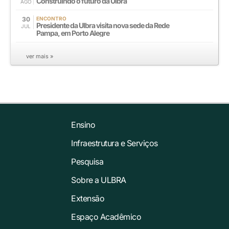
Construindo o futuro da Ulbra
AGO
30
ENCONTRO
Presidente da Ulbra visita nova sede da Rede
JUL
Pampa, em Porto Alegre
ver mais »
Ensino
Infraestrutura e Serviços
Pesquisa
Sobre a ULBRA
Extensão
Espaço Acadêmico