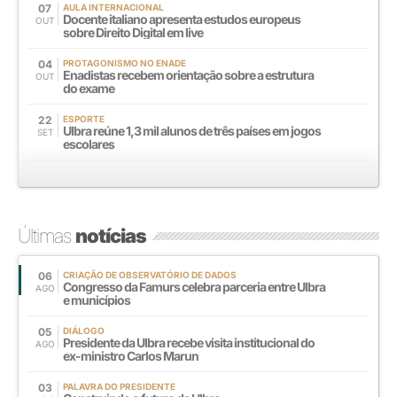
07
AULA INTERNACIONAL
Docente italiano apresenta estudos europeus
OUT
sobre Direito Digital em live
04
PROTAGONISMO NO ENADE
Enadistas recebem orientação sobre a estrutura
OUT
do exame
22
ESPORTE
Ulbra reúne 1,3 mil alunos de três países em jogos
SET
escolares
Últimas
notícias
06
CRIAÇÃO DE OBSERVATÓRIO DE DADOS
Congresso da Famurs celebra parceria entre Ulbra
AGO
e municípios
05
DIÁLOGO
Presidente da Ulbra recebe visita institucional do
AGO
ex-ministro Carlos Marun
03
PALAVRA DO PRESIDENTE