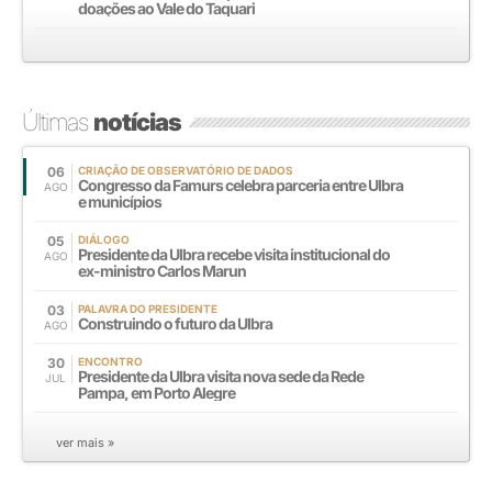
doações ao Vale do Taquari
Últimas
notícias
06
CRIAÇÃO DE OBSERVATÓRIO DE DADOS
Congresso da Famurs celebra parceria entre Ulbra
AGO
e municípios
05
DIÁLOGO
Presidente da Ulbra recebe visita institucional do
AGO
ex-ministro Carlos Marun
03
PALAVRA DO PRESIDENTE
Construindo o futuro da Ulbra
AGO
30
ENCONTRO
Presidente da Ulbra visita nova sede da Rede
JUL
Pampa, em Porto Alegre
ver mais »