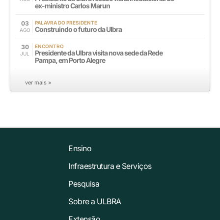
ex-ministro Carlos Marun
03
PALAVRA DO PRESIDENTE
Construindo o futuro da Ulbra
AGO
30
ENCONTRO
Presidente da Ulbra visita nova sede da Rede
JUL
Pampa, em Porto Alegre
ver mais »
Ensino
Infraestrutura e Serviços
Pesquisa
Sobre a ULBRA
Extensão