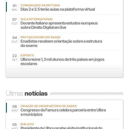
01
COMUNICADO DA REITORIA
Dias 2 e 3.5 terão aulas na plataforma virtual
MAI
07
AULA INTERNACIONAL
Docente italiano apresenta estudos europeus
OUT
sobre Direito Digital em live
04
PROTAGONISMO NO ENADE
Enadistas recebem orientação sobre a estrutura
OUT
do exame
22
ESPORTE
Ulbra reúne 1,3 mil alunos de três países em jogos
SET
escolares
Últimas
notícias
06
CRIAÇÃO DE OBSERVATÓRIO DE DADOS
Congresso da Famurs celebra parceria entre Ulbra
AGO
e municípios
05
DIÁLOGO
Presidente da Ulbra recebe visita institucional do
AGO