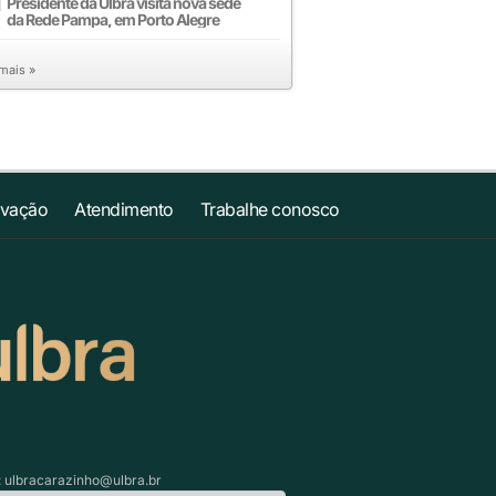
Presidente da Ulbra visita nova sede
da Rede Pampa, em Porto Alegre
 mais »
ovação
Atendimento
Trabalhe conosco
:
ulbracarazinho@ulbra.br