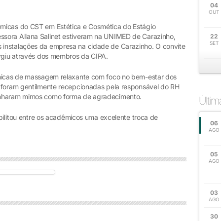
04
OUT
micas do CST em Estética e Cosmética do Estágio
sora Allana Salinet estiveram na UNIMED de Carazinho,
22
SET
instalações da empresa na cidade de Carazinho. O convite
urgiu através dos membros da CIPA.
cnicas de massagem relaxante com foco no bem-estar dos
a foram gentilmente recepcionadas pela responsável do RH
anharam mimos como forma de agradecimento.
Últi
ibilitou entre os acadêmicos uma excelente troca de
06
AGO
05
AGO
03
AGO
30