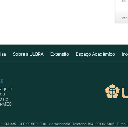
JUL
ver
isa
Sobre a ULBRA
Extensão
Espaço Acadêmico
In
 - KM 335 · CEP 99.500-000 · Carazinho/RS Telefone: (54) 99136-6106 · E-mail