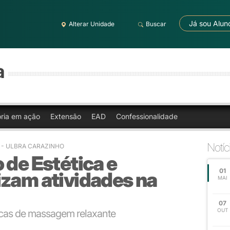
Já sou Alun
Alterar Unidade
Buscar
a
oria em ação
Extensão
EAD
Confessionalidade
Notíc
4
- ULBRA CARAZINHO
 de Estética e
01
izam atividades na
MAI
07
OUT
icas de massagem relaxante