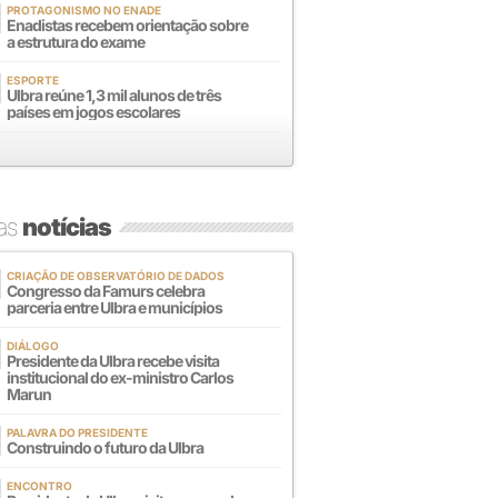
PROTAGONISMO NO ENADE
Enadistas recebem orientação sobre
a estrutura do exame
ESPORTE
Ulbra reúne 1,3 mil alunos de três
países em jogos escolares
mas
notícias
CRIAÇÃO DE OBSERVATÓRIO DE DADOS
Congresso da Famurs celebra
parceria entre Ulbra e municípios
DIÁLOGO
Presidente da Ulbra recebe visita
institucional do ex-ministro Carlos
Marun
PALAVRA DO PRESIDENTE
Construindo o futuro da Ulbra
ENCONTRO