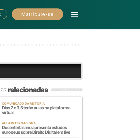
Matricule-se
o
ias
relacionadas
COMUNICADO DA REITORIA
Dias 2 e 3.5 terão aulas na plataforma
virtual
AULA INTERNACIONAL
Docente italiano apresenta estudos
europeus sobre Direito Digital em live