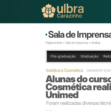
Sala de Imprens
Página Inicial
»
Sala de Imprensa
» Notícia
Pós-graduação
Graduação
Reit
Estética e Cosmética
29/09/2015 15:5
Alunas do curso
Cosmética real
Unimed
Foram realizadas diversas técn