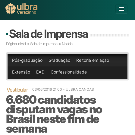
Alterar Unidade
Sala de Imprensa
Buscar
Página Inicial
»
Sala de Imprensa
» Notícia
Já sou Aluno
Matricule-se
Pós-graduação
Graduação
Reitoria em ação
Extensão
EAD
Confessionalidade
Educação Básica
Graduação
Pós-graduação
Vestibular
03/06/2016 21:00
- ULBRA CANOAS
6.680 candidatos
Educação a Distância
Pesquisa
disputam vagas no
Extensão
Brasil neste fim de
Infraestrutura e Serviços
semana
Inovação
Sobre a ULBRA