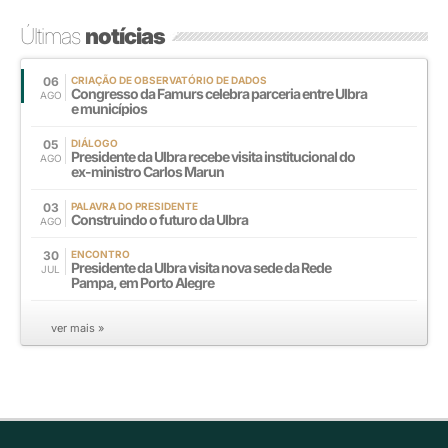
Últimas
notícias
06
CRIAÇÃO DE OBSERVATÓRIO DE DADOS
Congresso da Famurs celebra parceria entre Ulbra
AGO
e municípios
05
DIÁLOGO
Presidente da Ulbra recebe visita institucional do
AGO
ex-ministro Carlos Marun
03
PALAVRA DO PRESIDENTE
Construindo o futuro da Ulbra
AGO
30
ENCONTRO
Presidente da Ulbra visita nova sede da Rede
JUL
Pampa, em Porto Alegre
ver mais »