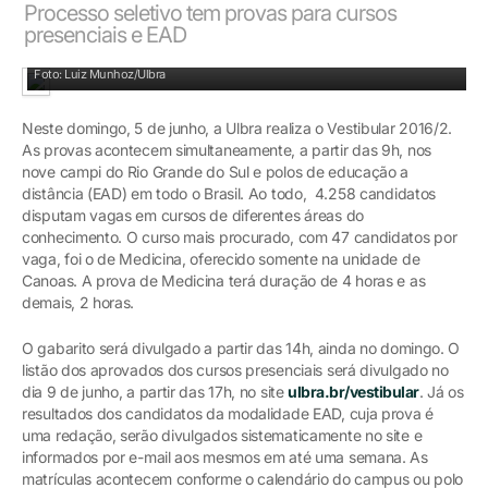
Processo seletivo tem provas para cursos
presenciais e EAD
Candidatos do Rio Grande do Sul fazem prova no domingo
Foto: Luiz Munhoz/Ulbra
Neste domingo, 5 de junho, a Ulbra realiza o Vestibular 2016/2.
As provas acontecem simultaneamente, a partir das 9h, nos
nove campi do Rio Grande do Sul e polos de educação a
distância (EAD) em todo o Brasil. Ao todo, 4.258 candidatos
disputam vagas em cursos de diferentes áreas do
conhecimento. O curso mais procurado, com 47 candidatos por
vaga, foi o de Medicina, oferecido somente na unidade de
Canoas. A prova de Medicina terá duração de 4 horas e as
demais, 2 horas.
O gabarito será divulgado a partir das 14h, ainda no domingo. O
listão dos aprovados dos cursos presenciais será divulgado no
dia 9 de junho, a partir das 17h, no site
ulbra.br/vestibular
. Já os
resultados dos candidatos da modalidade EAD, cuja prova é
uma redação, serão divulgados sistematicamente no site e
informados por e-mail aos mesmos em até uma semana. As
matrículas acontecem conforme o calendário do campus ou polo