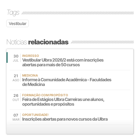
Tags
Vestibular
Notícias
relacionadas
30
INGRESSO
Vestibular Ulbra 2026/2 está com inscrições
JUL
abertas para mais de 50 cursos
21
MEDICINA
Informe à Comunidade Acadêmica - Faculdades
AGO
de Medicina
26
FORMAÇÃO COM PROPÓSITO
Feira de Estágios Ulbra Carreiras une alunos,
OUT
oportunidades e propósitos
07
OPORTUNIDADE!
Inscrições abertas para novos cursos da Ulbra
MAR