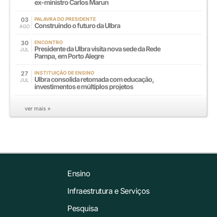
ex-ministro Carlos Marun
03
PALAVRA DO PRESIDENTE
Construindo o futuro da Ulbra
AGO
30
ENCONTRO
Presidente da Ulbra visita nova sede da Rede
JUL
Pampa, em Porto Alegre
27
INSTITUIÇÃO DE ENSINO
Ulbra consolida retomada com educação,
JUL
investimentos e múltiplos projetos
ver mais »
Ensino
Infraestrutura e Serviços
Pesquisa