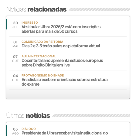
Notícias
relacionadas
30
INGRESSO
Vestibular Ulbra 2026/2 está com inscrições
JUL
abertas para mais de 50 cursos
01
COMUNICADO DA REITORIA
Dias 2 e 3.5 terão aulas na plataforma virtual
MAI
07
AULA INTERNACIONAL
Docente italiano apresenta estudos europeus
OUT
sobre Direito Digital em live
04
PROTAGONISMO NO ENADE
Enadistas recebem orientação sobre a estrutura
OUT
do exame
Últimas
notícias
05
DIÁLOGO
Presidente da Ulbra recebe visita institucional do
AGO