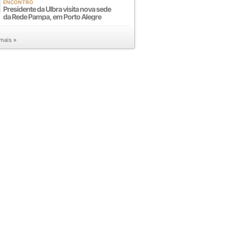
ENCONTRO
Presidente da Ulbra visita nova sede
da Rede Pampa, em Porto Alegre
 mais »