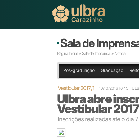
Sala de Imprens
Página Inicial
»
Sala de Imprensa
» Notícia
Pós-graduação
Graduação
Reit
Vestibular 2017/1
10/10/2016 16:45
- UL
Ulbra abre insc
Vestibular 2017
Inscrições realizadas até o di