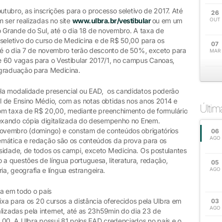
utubro, as inscrições para o processo seletivo de 2017. Até
26
 ser realizadas no site
www.ulbra.br/vestibular
ou em um
OUT
o Grande do Sul, até o dia 18 de novembro. A taxa de
 seletivo do curso de Medicina e de R$ 50,00 para os
07
até o dia 7 de novembro terão desconto de 50%, exceto para
MAR
e 60 vagas para o Vestibular 2017/1, no campus Canoas,
 graduação para Medicina.
la modalidade presencial ou EAD, os candidatos poderão
l de Ensino Médio, com as notas obtidas nos anos 2014 e
Últi
 com taxa de R$ 20,00, mediante preenchimento de formulário
nexando cópia digitalizada do desempenho no Enem.
 novembro (domingo) e constam de conteúdos obrigatórios
06
AGO
emática e redação são os conteúdos da prova para os
sidade, de todos os campi, exceto Medicina. Os postulantes
 questões de língua portuguesa, literatura, redação,
05
ria, geografia e língua estrangeira.
AGO
ia em todo o país
fixa para os 20 cursos a distância oferecidos pela Ulbra em
03
AGO
lizadas pela internet, até as 23h59min do dia 23 de
,00. A Ulbra possui 81 polos EAD credenciados no país e o