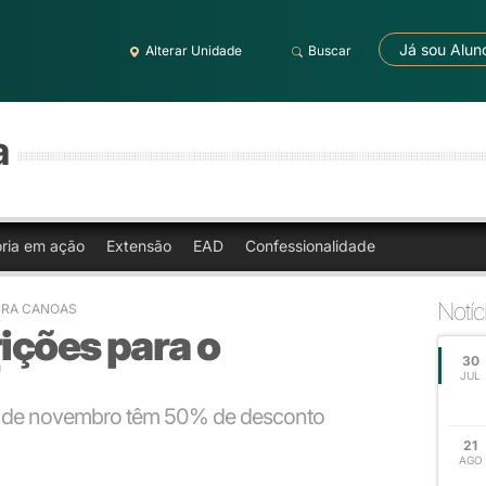
Já sou Alun
Alterar Unidade
Buscar
a
oria em ação
Extensão
EAD
Confessionalidade
Notíc
BRA CANOAS
rições para o
30
JUL
a 7 de novembro têm 50% de desconto
21
AGO