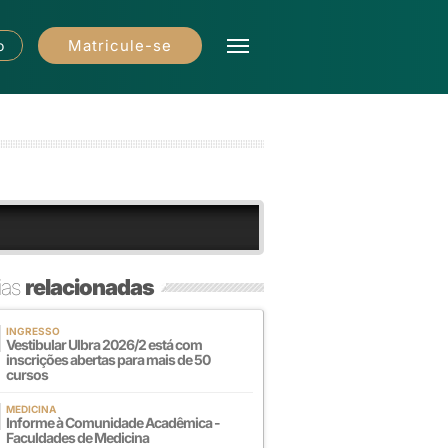
Matricule-se
o
ias
relacionadas
INGRESSO
Vestibular Ulbra 2026/2 está com
inscrições abertas para mais de 50
cursos
MEDICINA
Informe à Comunidade Acadêmica -
Faculdades de Medicina