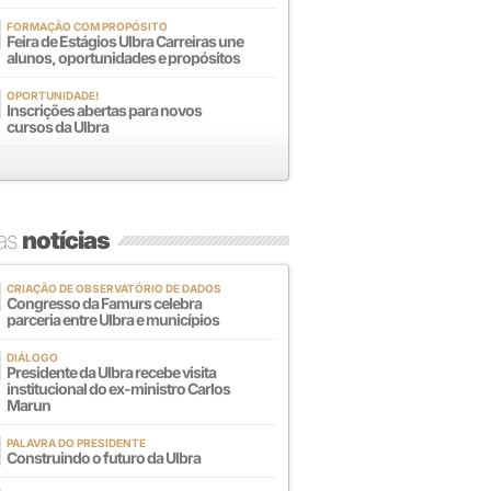
FORMAÇÃO COM PROPÓSITO
Feira de Estágios Ulbra Carreiras une
alunos, oportunidades e propósitos
OPORTUNIDADE!
Inscrições abertas para novos
cursos da Ulbra
mas
notícias
CRIAÇÃO DE OBSERVATÓRIO DE DADOS
Congresso da Famurs celebra
parceria entre Ulbra e municípios
DIÁLOGO
Presidente da Ulbra recebe visita
institucional do ex-ministro Carlos
Marun
PALAVRA DO PRESIDENTE
Construindo o futuro da Ulbra