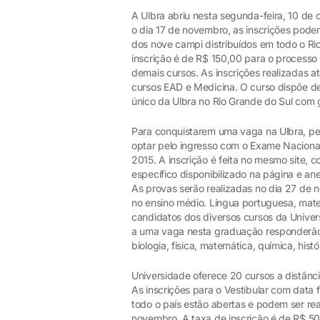
A Ulbra abriu nesta segunda-feira, 10 de o
o dia 17 de novembro, as inscrições podem
dos nove campi distribuídos em todo o Ri
inscrição é de R$ 150,00 para o processo
demais cursos. As inscrições realizadas 
cursos EAD e Medicina. O curso dispõe d
único da Ulbra no Rio Grande do Sul com
Para conquistarem uma vaga na Ulbra, pe
optar pelo ingresso com o Exame Naciona
2015. A inscrição é feita no mesmo site,
específico disponibilizado na página e a
As provas serão realizadas no dia 27 de
no ensino médio. Língua portuguesa, mat
candidatos dos diversos cursos da Univer
a uma vaga nesta graduação responderão a
biologia, física, matemática, química, histó
Universidade oferece 20 cursos a distânc
As inscrições para o Vestibular com data 
todo o país estão abertas e podem ser rea
novembro. A taxa de inscrição é de R$ 50