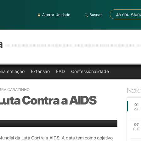
Já sou Alun
Alterar Unidade
Buscar
a
oria em ação
Extensão
EAD
Confessionalidade
Notíc
BRA CARAZINHO
Luta Contra a AIDS
01
MAI
07
OUT
Mundial da Luta Contra a AIDS. A data tem como objetivo