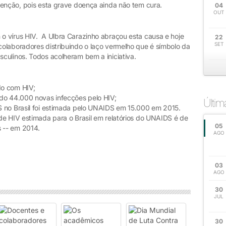
venção, pois esta grave doença ainda não tem cura.
04
OUT
o vírus HIV. A Ulbra Carazinho abraçou esta causa e hoje
22
SET
olaboradores distribuindo o laço vermelho que é símbolo da
culinos. Todos acolheram bem a iniciativa.
do com HIV;
do 44.000 novas infecções pelo HIV;
Últi
S no Brasil foi estimada pelo UNAIDS em 15.000 em 2015.
de HIV estimada para o Brasil em relatórios do UNAIDS é de
05
 -- em 2014.
AGO
03
AGO
30
JUL
30