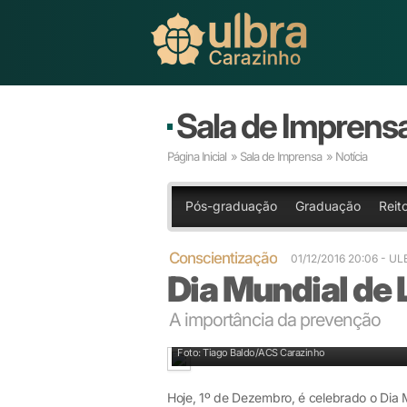
Sala de Imprens
Página Inicial
»
Sala de Imprensa
» Notícia
Pós-graduação
Graduação
Reit
Conscientização
01/12/2016 20:06
- UL
Dia Mundial de 
A importância da prevenção
Dia Mundial de Luta Contra a AIDS
Foto: Tiago Baldo/ACS Carazinho
Hoje, 1º de Dezembro, é celebrado o Dia 