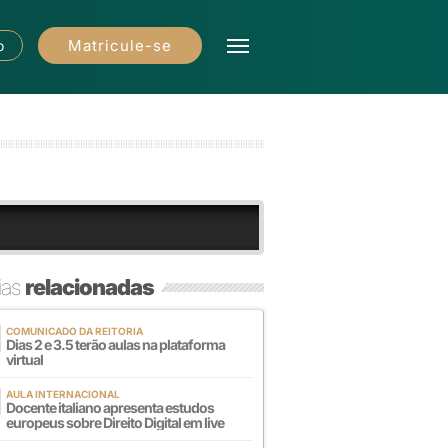
Matricule-se
o
ias
relacionadas
COMUNICADO DA REITORIA
Dias 2 e 3.5 terão aulas na plataforma
virtual
AULA INTERNACIONAL
Docente italiano apresenta estudos
europeus sobre Direito Digital em live