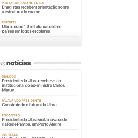
PROTAGONISMO NO ENADE
Enadistas recebem orientação sobre
a estrutura do exame
ESPORTE
Ulbra reúne 1,3 mil alunos de três
países em jogos escolares
mas
notícias
DIÁLOGO
Presidente da Ulbra recebe visita
institucional do ex-ministro Carlos
Marun
PALAVRA DO PRESIDENTE
Construindo o futuro da Ulbra
ENCONTRO
Presidente da Ulbra visita nova sede
da Rede Pampa, em Porto Alegre
INGRESSO