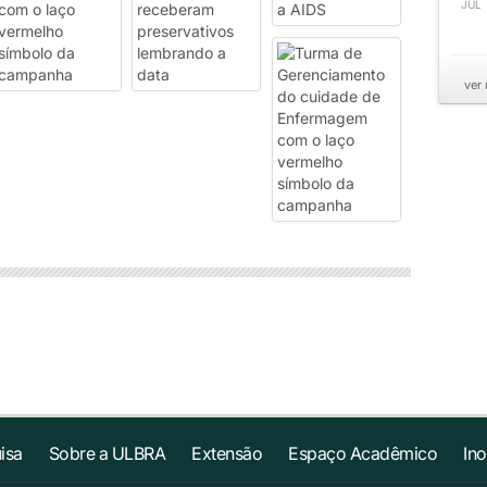
JUL
ver
isa
Sobre a ULBRA
Extensão
Espaço Acadêmico
In