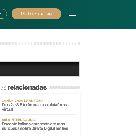
Matricule-se
o
ias
relacionadas
COMUNICADO DA REITORIA
Dias 2 e 3.5 terão aulas na plataforma
virtual
AULA INTERNACIONAL
Docente italiano apresenta estudos
europeus sobre Direito Digital em live