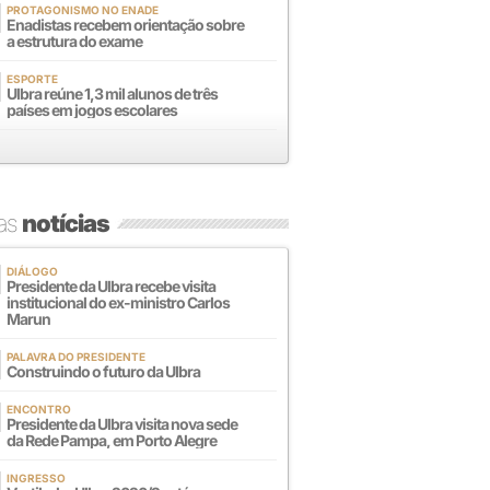
PROTAGONISMO NO ENADE
Enadistas recebem orientação sobre
a estrutura do exame
ESPORTE
Ulbra reúne 1,3 mil alunos de três
países em jogos escolares
mas
notícias
DIÁLOGO
Presidente da Ulbra recebe visita
institucional do ex-ministro Carlos
Marun
PALAVRA DO PRESIDENTE
Construindo o futuro da Ulbra
ENCONTRO
Presidente da Ulbra visita nova sede
da Rede Pampa, em Porto Alegre
INGRESSO