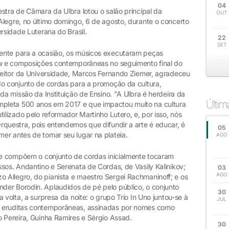
04
stra de Câmara da Ulbra lotou o salão principal da
OUT
Alegre, no último domingo, 6 de agosto, durante o concerto
rsidade Luterana do Brasil.
22
SET
ente para a ocasião, os músicos executaram peças
how e composições contemporâneas no seguimento final do
 reitor da Universidade, Marcos Fernando Ziemer, agradeceu
do conjunto de cordas para a promoção da cultura,
da missão da Instituição de Ensino. "A Ulbra é herdeira da
Últi
pleta 500 anos em 2017 e que impactou muito na cultura
ilizado pelo reformador Martinho Lutero, e, por isso, nós
rquestra, pois entendemos que difundir a arte é educar, é
05
er antes de tomar seu lugar na plateia.
AGO
que compõem o conjunto de cordas inicialmente tocaram
sos. Andantino e Serenata de Cordas, de Vasily Kalinikov;
03
AGO
Allegro, do pianista e maestro Sergei Rachmaninoff; e os
der Borodin. Aplaudidos de pé pelo público, o conjunto
30
 volta, a surpresa da noite: o grupo Trio In Uno juntou-se à
JUL
s eruditas contemporâneas, assinadas por nomes como
co Pereira, Guinha Ramires e Sérgio Assad.
30