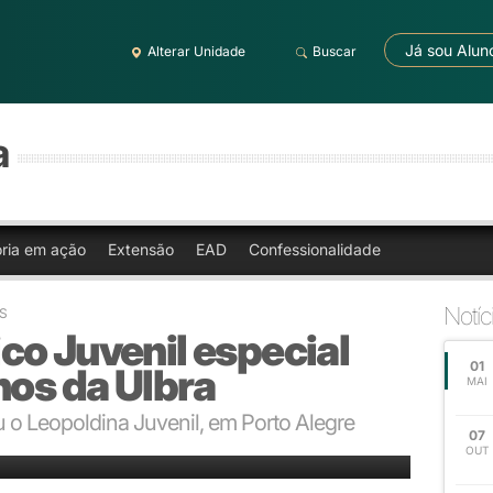
Já sou Alun
Alterar Unidade
Buscar
a
oria em ação
Extensão
EAD
Confessionalidade
Notíc
S
co Juvenil especial
01
nos da Ulbra
MAI
u o Leopoldina Juvenil, em Porto Alegre
07
idade, comemorado no dia 16 de agosto
OUT