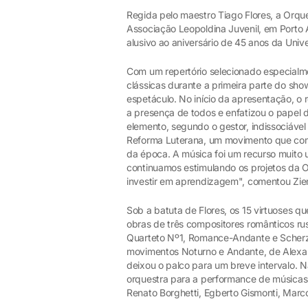
Regida pelo maestro Tiago Flores, a Orque
Associação Leopoldina Juvenil, em Porto 
alusivo ao aniversário de 45 anos da Unive
Com um repertório selecionado especialm
clássicas durante a primeira parte do s
espetáculo. No início da apresentação, o
a presença de todos e enfatizou o papel 
elemento, segundo o gestor, indissociável 
Reforma Luterana, um movimento que com
da época. A música foi um recurso muito ut
continuamos estimulando os projetos da O
investir em aprendizagem", comentou Ziem
Sob a batuta de Flores, os 15 virtuoses 
obras de três compositores românticos rus
Quarteto Nº1, Romance-Andante e Scherzo 
movimentos Noturno e Andante, de Alexan
deixou o palco para um breve intervalo. Na
orquestra para a performance de música
Renato Borghetti, Egberto Gismonti, Mar