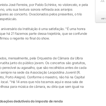
JUL
ista José Ferreira, por Pablo Schinke, no violoncelo, e pela
ano, uniu sua textura sonora refinada aos arranjos
ares ao concerto. Ovacionados pelos presentes, o trio
 espetáculo.
ver
e aniversário da Instituição é uma satisfação. "É uma honra
que há 21 fazemos parte dessa trajetória, que se confunde
firmou o regente no final do show.
zados, mensalmente, pela Orquestra de Câmara da Ulbra
udita junto do público jovem. Os concertos são gratuitos,
 perecível ou agasalho, que são recolhidos antes de cada
sempre na sede da Associação Leopoldina Juvenil (R.
o, Porto Alegre). Conforme o maestro, não há na Capital
o local. "Há 14 anos que nós tocamos aqui e essa sala de
ilhosa para música de câmara, eu diria que sem igual na
 doações dedutíveis do imposto de renda