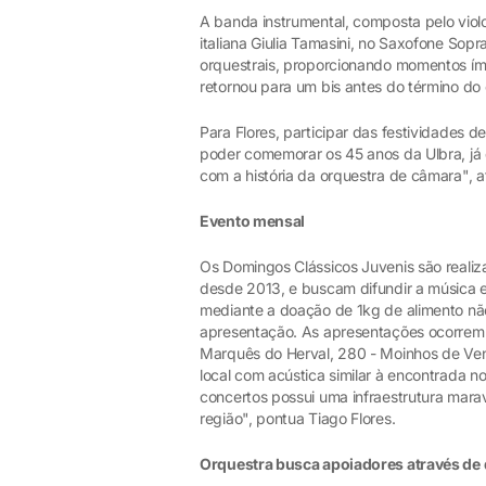
A banda instrumental, composta pelo violon
italiana Giulia Tamasini, no Saxofone Sopr
orquestrais, proporcionando momentos ímp
retornou para um bis antes do término do
Para Flores, participar das festividades d
poder comemorar os 45 anos da Ulbra, já 
com a história da orquestra de câmara", a
Evento mensal
Os Domingos Clássicos Juvenis são reali
desde 2013, e buscam difundir a música er
mediante a doação de 1kg de alimento não
apresentação. As apresentações ocorrem 
Marquês do Herval, 280 - Moinhos de Vent
local com acústica similar à encontrada n
concertos possui uma infraestrutura marav
região", pontua Tiago Flores.
Orquestra busca apoiadores através de