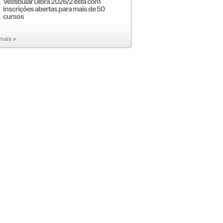
Vestibular Ulbra 2026/2 está com
inscrições abertas para mais de 50
cursos
 mais »