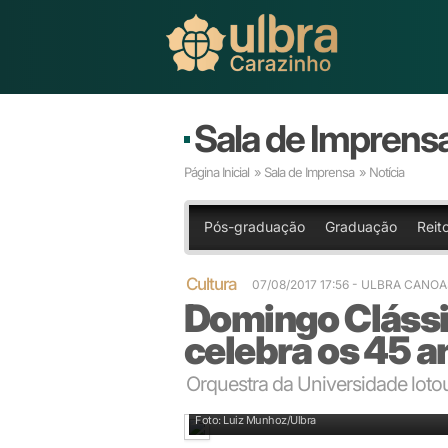
Sala de Imprens
Página Inicial
»
Sala de Imprensa
» Notícia
Pós-graduação
Graduação
Reit
Cultura
07/08/2017 17:56
- ULBRA CANOA
Domingo Clássi
celebra os 45 a
Orquestra da Universidade loto
Apresentação foi alusiva ao aniversário da Univers
Foto: Luiz Munhoz/Ulbra