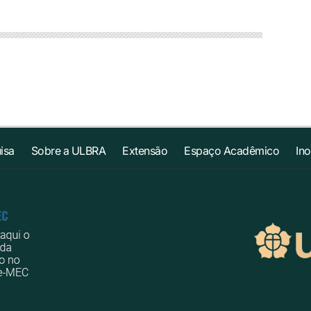
isa
Sobre a ULBRA
Extensão
Espaço Acadêmico
In