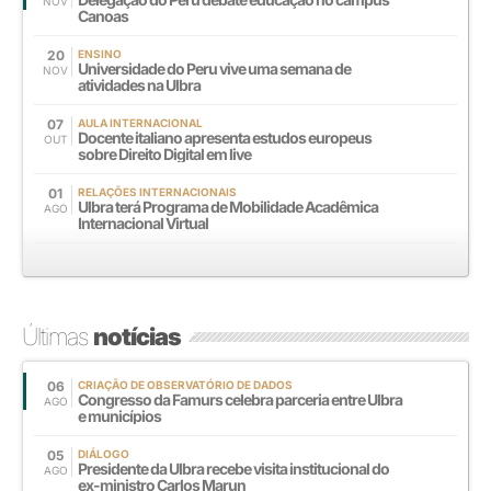
NOV
Canoas
20
ENSINO
Universidade do Peru vive uma semana de
NOV
atividades na Ulbra
07
AULA INTERNACIONAL
Docente italiano apresenta estudos europeus
OUT
sobre Direito Digital em live
01
RELAÇÕES INTERNACIONAIS
Ulbra terá Programa de Mobilidade Acadêmica
AGO
Internacional Virtual
Últimas
notícias
06
CRIAÇÃO DE OBSERVATÓRIO DE DADOS
Congresso da Famurs celebra parceria entre Ulbra
AGO
e municípios
05
DIÁLOGO
Presidente da Ulbra recebe visita institucional do
AGO
ex-ministro Carlos Marun