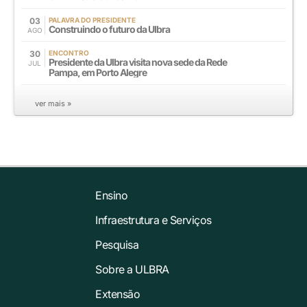
03
PALAVRA DO PRESIDENTE
Construindo o futuro da Ulbra
AGO
30
ENCONTRO
Presidente da Ulbra visita nova sede da Rede
JUL
Pampa, em Porto Alegre
ver mais »
Ensino
Infraestrutura e Serviços
Pesquisa
Sobre a ULBRA
Extensão