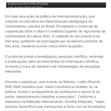
Reitor Rieth, coordenadora Elisabete Gabrielli, professora Arlete Beatriz Ritt e
assessora de RI Andréia Athaydes
Foto: Adriana Marques/Ulbra
Em mais uma ação de política de Internacionalização, que
compõe um dos eixos da reestruturação pedagógica da
Universidade Luterana do Brasil, foi assinado o protocolo de
cooperação entre a Ulbra e o Instituto Superior de Agronomia da
Universidade de Lisboa (ISA). A validade do documento é de
três anos, podendo ser prorrogado por sucessivos períodos de
três anos, mediante acordo mútuo entre as partes.
O protocolo prevê a investigação, pesquisa científica, extensão
e publicações, além de intercâmbio de informação científica,
incluindo a troca de material e de metodologias de pesquisas
relevantes.
Durante a assinatura, que ocorreu na Reitoria, o reitor Ricardo
Willy Rieth ressaltou que "estes convênios só existem se, na
prática, houver o protagonismo de professores e alunos lá na
ponta, desenvolvendo trabalhos e pesquisas". Conforme a
assessora de Relações Internacionais, Andréia Athaydes, "estes
acordos específicos que começamos a fazer com as faculdades,