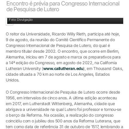
Encontro é prévia para Congresso Internacional
de Pesquisa de Lutero
Professores e pesquisadores que integram o Comitê Científico
Foto: Divulgação
O reitor da Universidade, Ricardo Willy Rieth, participa até hoje,
9 de agosto, da reunião do Comitê Científico Permanente do
Congresso Internacional de Pesquisa de Lutero, do qual é
membro titular desde 2002. O encontro, que ocorre em Berlim,
Alemanha, iniciou em 7 de agosto e marca os preparativos para
a 14ª edição do Congresso, em agosto de 2022, na California
Lutheran University (
www.callutheran.edu
), em Thousand Oaks,
cidade situada a 70 km ao norte de Los Angeles, Estados
Unidos.
O Congresso Internacional de Pesquisa de Lutero ocorre desde
1956, em intervalos de cinco anos. A última edição aconteceu
em 2017, em Lutherstadt Wittenberg, Alemanha, cidade que
abrigava a universidade na qual Lutero foi professor e tornou-se
o berço da Reforma. Na ocasião, a realização do congresso
coincidiu com o jubileu dos 500 anos da Reforma Luterana, que
tem como data de referência 31 de outubro de 1517, lembrando a