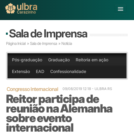
Alterar Unidade
Sala de Imprensa
Buscar
Página Inicial
»
Sala de Imprensa
» Notícia
Já sou Aluno
Matricule-se
Pós-graduação
Graduação
Reitoria em ação
Extensão
EAD
Confessionalidade
Educação Básica
Graduação
Pós-graduação
Congresso Internacional
09/08/2019 12:18 - ULBRA RS
Reitor participa de
Educação a Distância
Pesquisa
reunião na Alemanha
Extensão
sobre evento
Infraestrutura e Serviços
internacional
Inovação
Sobre a ULBRA