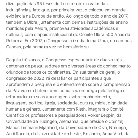
divulgação das 95 teses de Lutero sobre o valor das
indulgências, fato que, por primeira vez, o colocou em grande
evidência na Europa de então. Ao longo de todo o ano de 2017,
também a Ulbra, juntamente com demais instituições de ensino
mantidas pela Aelbra, promoveu atividades acadêmicas e
culturais, com o apoio institucional do Comitê Ulbra 500 Anos da
Reforma. Em 2007, o Congresso foi sediado na Ulbra, no campus
Canoas, pela primeira vez no hemisfério sul.
Daqui a três anos, o Congresso espera reunir de duas a três
centenas de pesquisadores em diversas áreas do conhecimento,
oriundos de todos os continentes. Em sua temática geral, o
congresso de 2022 irá desafiar os participantes a que
aprofundem a pesquisa e o entendimento sobre a compreensão
da Palavra em Lutero, bem como seu emprego pelo teólogo e
reformador em suas abordagens sobre conhecimento,
linguagem, política, igreja, sociedade, cultura, mídia, dignidade
humana e gênero. Juntamente com Rieth, integram o Comitê
Científico os professores e pesquisadores Volker Leppin, da
Universidade de Tübingen, Alemanha, que preside o Comitê;
Marius Timmann Mjaaland, da Universidade de Oslo, Noruega;
Antii Raunio, da Universidade do Leste, Finlândia; Anna Vind, da