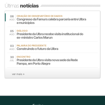
Últimas
notícias
06
CRIAÇÃO DE OBSERVATÓRIO DE DADOS
Congresso da Famurs celebra parceria entre Ulbra
AGO
e municípios
05
DIÁLOGO
Presidente da Ulbra recebe visita institucional do
AGO
ex-ministro Carlos Marun
03
PALAVRA DO PRESIDENTE
Construindo o futuro da Ulbra
AGO
30
ENCONTRO
Presidente da Ulbra visita nova sede da Rede
JUL
Pampa, em Porto Alegre
ver mais »