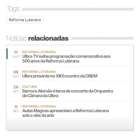
Tags
Reforma Luterana
Notícias
relacionadas
17
REFORMA LUTERANA
Ulbra TV exibe programação comemorativa aos
OUT
500 anos da Reforma Luterana
09
REFORMA LUTERANA
Ulbra presente no XIII Encontro da OBEM
OUT
26
CULTURA
Barroco Alemão é tema de concerto da Orquestra
SET
de Câmara da Ulbra
11
REFORMA LUTERANA
Aulas Magnas apresentam a Reforma Luterana
SET
sob o viés da arte