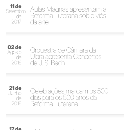
11 de
Aulas Magnas apresentam a
Setembro
Reforma Luterana sob o viés
de
da arte
2017
02 de
Orquestra de Câmara da
Agosto
Ulbra apresenta Concertos
de
de J. S. Bach
2016
21 de
Celebrações marcam os 500
Junho
dias para os 500 anos da
de
Reforma Luterana
2016
17 de