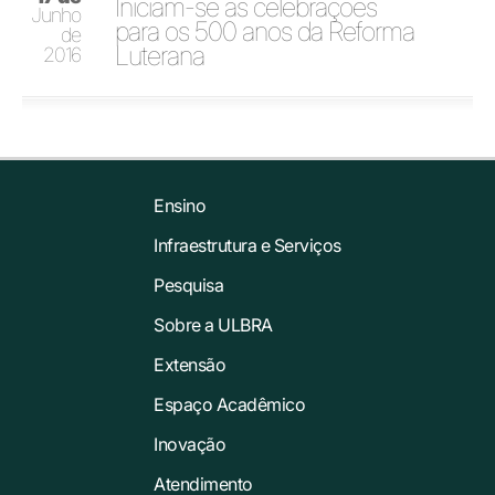
Iniciam-se as celebrações
Junho
para os 500 anos da Reforma
de
Luterana
2016
Ensino
Infraestrutura e Serviços
Pesquisa
Sobre a ULBRA
Extensão
Espaço Acadêmico
Inovação
Atendimento