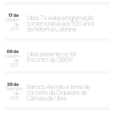
17 de
Ulbra TV exibe programação
Outubro
comemorativa aos 500 anos
de
da Reforma Luterana
2017
09 de
Ulbra presente no XIII
Outubro
Encontro da OBEM
de
2017
26 de
Barroco Alemão é tema de
Setembro
concerto da Orquestra de
de
Câmara da Ulbra
2017