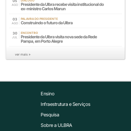
05
DIÁLOGO
Presidente da Ulbra recebe visita institucional do
AGO
ex-ministro Carlos Marun
03
PALAVRA DO PRESIDENTE
Construindo o futuro da Ulbra
AGO
30
ENCONTRO
Presidente da Ulbra visita nova sede da Rede
JUL
Pampa, em Porto Alegre
ver mais »
Ensino
Infraestrutura e Serviços
Pesquisa
Sobre a ULBRA