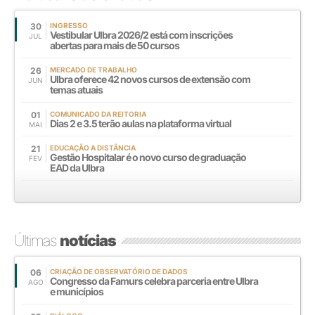
30
INGRESSO
Vestibular Ulbra 2026/2 está com inscrições
JUL
abertas para mais de 50 cursos
26
MERCADO DE TRABALHO
Ulbra oferece 42 novos cursos de extensão com
JUN
temas atuais
01
COMUNICADO DA REITORIA
Dias 2 e 3.5 terão aulas na plataforma virtual
MAI
21
EDUCAÇÃO A DISTÂNCIA
Gestão Hospitalar é o novo curso de graduação
FEV
EAD da Ulbra
Últimas
notícias
06
CRIAÇÃO DE OBSERVATÓRIO DE DADOS
Congresso da Famurs celebra parceria entre Ulbra
AGO
e municípios