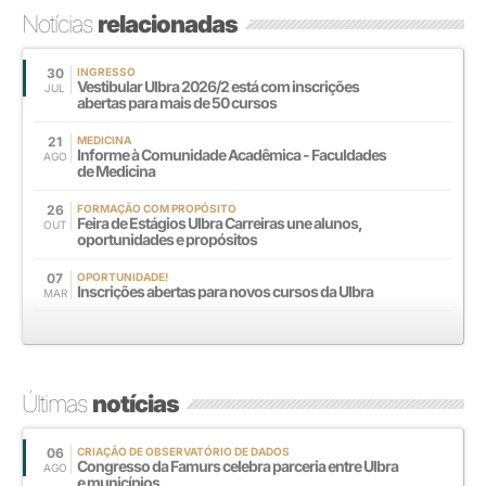
Notícias
relacionadas
30
INGRESSO
Vestibular Ulbra 2026/2 está com inscrições
JUL
abertas para mais de 50 cursos
21
MEDICINA
Informe à Comunidade Acadêmica - Faculdades
AGO
de Medicina
26
FORMAÇÃO COM PROPÓSITO
Feira de Estágios Ulbra Carreiras une alunos,
OUT
oportunidades e propósitos
07
OPORTUNIDADE!
Inscrições abertas para novos cursos da Ulbra
MAR
Últimas
notícias
06
CRIAÇÃO DE OBSERVATÓRIO DE DADOS
Congresso da Famurs celebra parceria entre Ulbra
AGO
e municípios