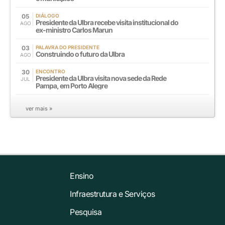
05
DIÁLOGO
Presidente da Ulbra recebe visita institucional do
AGO
ex-ministro Carlos Marun
03
PALAVRA DO PRESIDENTE
Construindo o futuro da Ulbra
AGO
30
ENCONTRO
Presidente da Ulbra visita nova sede da Rede
JUL
Pampa, em Porto Alegre
ver mais »
Ensino
Infraestrutura e Serviços
Pesquisa