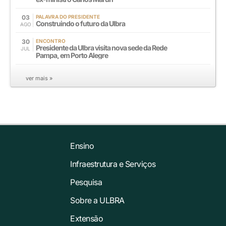
03
PALAVRA DO PRESIDENTE
Construindo o futuro da Ulbra
AGO
30
ENCONTRO
Presidente da Ulbra visita nova sede da Rede
JUL
Pampa, em Porto Alegre
ver mais »
Ensino
Infraestrutura e Serviços
Pesquisa
Sobre a ULBRA
Extensão