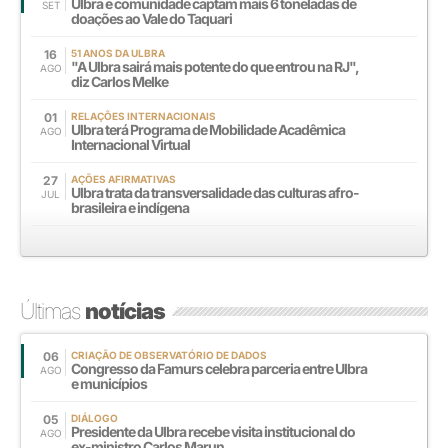
Ulbra e comunidade captam mais 6 toneladas de
SET
doações ao Vale do Taquari
16
51 ANOS DA ULBRA
"A Ulbra sairá mais potente do que entrou na RJ",
AGO
diz Carlos Melke
01
RELAÇÕES INTERNACIONAIS
Ulbra terá Programa de Mobilidade Acadêmica
AGO
Internacional Virtual
27
AÇÕES AFIRMATIVAS
Ulbra trata da transversalidade das culturas afro-
JUL
brasileira e indígena
Últimas
notícias
06
CRIAÇÃO DE OBSERVATÓRIO DE DADOS
Congresso da Famurs celebra parceria entre Ulbra
AGO
e municípios
05
DIÁLOGO
Presidente da Ulbra recebe visita institucional do
AGO
ex-ministro Carlos Marun