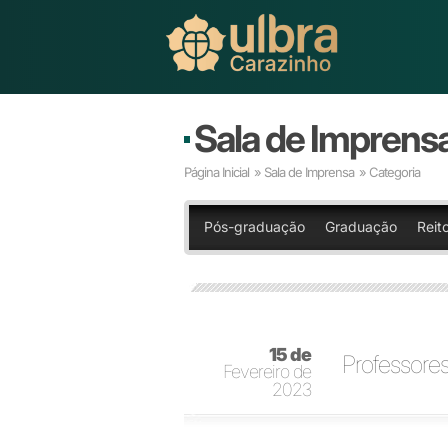
Sala de Imprens
Página Inicial
»
Sala de Imprensa
» Categoria
Pós-graduação
Graduação
Reit
15 de
Professores
Fevereiro de
2023