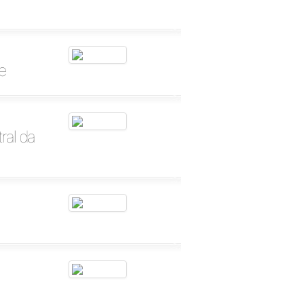
e
ral da