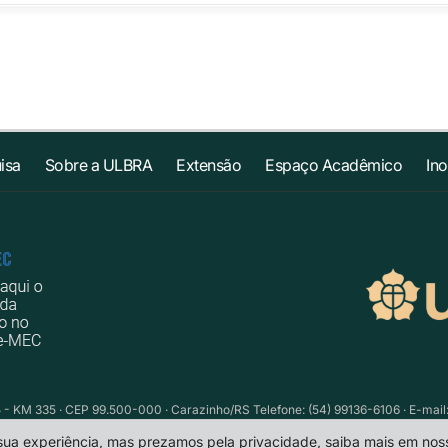
isa
Sobre a ULBRA
Extensão
Espaço Acadêmico
In
 - KM 335 · CEP 99.500-000 · Carazinho/RS Telefone: (54) 99136-6106 · E-mail
 sua experiência, mas prezamos pela privacidade, saiba mais em no