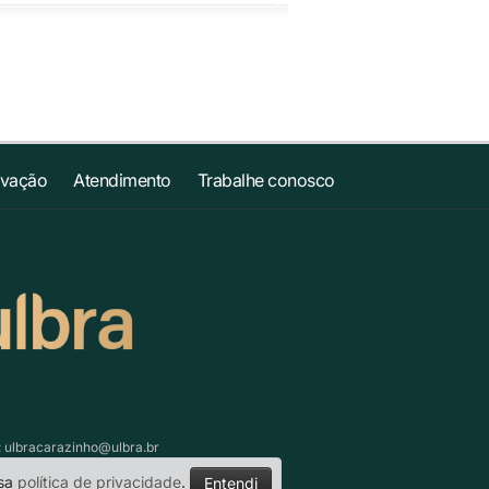
ovação
Atendimento
Trabalhe conosco
:
ulbracarazinho@ulbra.br
ssa
política de privacidade
.
Entendi