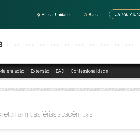
Já sou Alun
Alterar Unidade
Buscar
a
oria em ação
Extensão
EAD
Confessionalidade
 retornam das férias acadêmicas