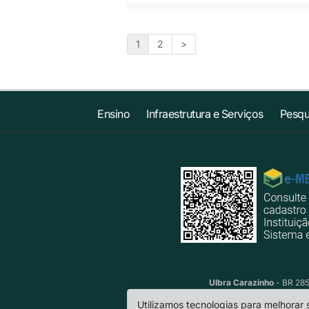
1
2
>
Ensino
Infraestrutura e Serviços
Pesqu
Ulbra Carazinho
- BR 285
Utilizamos tecnologias para melhorar