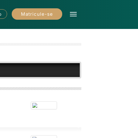
Matricule-se
o