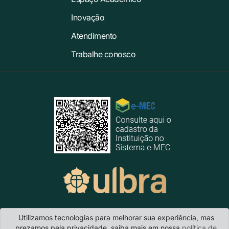
Inovação
Atendimento
Trabalhe conosco
Utilizamos tecnologias para melhorar sua experiência, mas
Ulbra Carazinho
- BR 285 - KM 335 · CEP 99.500-000 · Carazinho/RS
prezamos pela privacidade, saiba mais em nossa
política de