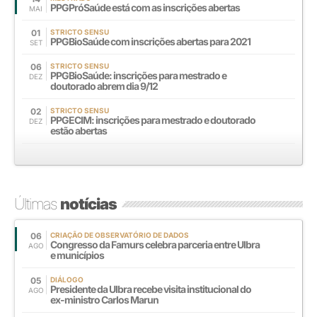
PPGPróSaúde está com as inscrições abertas
MAI
01
STRICTO SENSU
PPGBioSaúde com inscrições abertas para 2021
SET
06
STRICTO SENSU
PPGBioSaúde: inscrições para mestrado e
DEZ
doutorado abrem dia 9/12
02
STRICTO SENSU
PPGECIM: inscrições para mestrado e doutorado
DEZ
estão abertas
Últimas
notícias
06
CRIAÇÃO DE OBSERVATÓRIO DE DADOS
Congresso da Famurs celebra parceria entre Ulbra
AGO
e municípios
05
DIÁLOGO
Presidente da Ulbra recebe visita institucional do
AGO
ex-ministro Carlos Marun