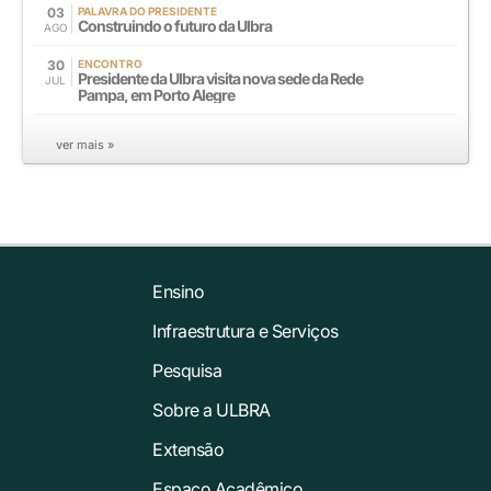
03
PALAVRA DO PRESIDENTE
Construindo o futuro da Ulbra
AGO
30
ENCONTRO
Presidente da Ulbra visita nova sede da Rede
JUL
Pampa, em Porto Alegre
ver mais »
Ensino
Infraestrutura e Serviços
Pesquisa
Sobre a ULBRA
Extensão
Espaço Acadêmico