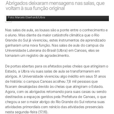
Abrigados deixaram mensagens nas salas, que
voltam à sua função original
Antes de partirem, acolhidos deixaram mensagem de agradecimento à Ulbra
Foto: Marcelo Eberhardt/Ulbra
Nas salas de aula, as lousas são a ponte entre o conhecimento e
o aluno. Mas diante da maior catástrofe climática que o Rio
Grande do Sul já vivenciou, estes instrumentos de aprendizado
ganharam uma nova função. Nas salas de aula do campus da
Universidade Luterana do Brasil (Ulbra) em Canoas, elas se
tornaram um registro de agradecimento.
De portas abertas para os afetados pelas cheias que atingiram o
Estado, a Ulbra viu suas salas de aula se transformarem em
abrigos. A Universidade vivenciou algo inédito em seus 51 anos
de história: o campus Canoas acolheu 7,8 mil pessoas que
ficaram desalojadas devido às cheias que atingiram o Estado.
Agora, com os abrigados retornando para suas casas ou sendo
destinados a espaços geridos pela Prefeitura de Canoas, o que
chegou a ser o maior abrigo do Rio Grande do Sul retoma suas
atividades primordiais com reinício das atividades presenciais
nesta segunda-feira (17/6).