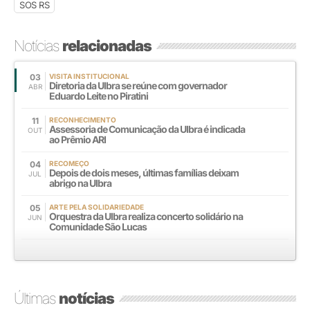
SOS RS
Notícias
relacionadas
03
VISITA INSTITUCIONAL
Diretoria da Ulbra se reúne com governador
ABR
Eduardo Leite no Piratini
11
RECONHECIMENTO
Assessoria de Comunicação da Ulbra é indicada
OUT
ao Prêmio ARI
04
RECOMEÇO
Depois de dois meses, últimas famílias deixam
JUL
abrigo na Ulbra
05
ARTE PELA SOLIDARIEDADE
Orquestra da Ulbra realiza concerto solidário na
JUN
Comunidade São Lucas
Últimas
notícias