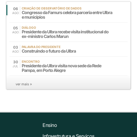
06
CRIAÇÃO DE OBSERVATÓRIO DE DADOS
Congresso da Famurs celebra parceria entre Ulbra
AGO
e municípios
05
DIÁLOGO
Presidente da Ulbra recebe visita institucional do
AGO
ex-ministro Carlos Marun
03
PALAVRA DO PRESIDENTE
Construindo o futuro da Ulbra
AGO
30
ENCONTRO
Presidente da Ulbra visita nova sede da Rede
JUL
Pampa, em Porto Alegre
ver mais »
Ensino
Infraestrutura e Serviços