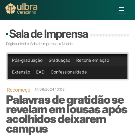
Alterar Unidade
Sala de Imprensa
Buscar
Página Inicial
»
Sala de Imprensa
» Notícia
Já sou Aluno
Matricule-se
Pós-graduação
Graduação
Reitoria em ação
Extensão
EAD
Confessionalidade
Educação Básica
Graduação
Pós-graduação
Recomeço
17/06/2024 10:08
Palavras de gratidão se
Educação a Distância
Pesquisa
revelam em lousas após
Extensão
acolhidos deixarem
Infraestrutura e Serviços
campus
Inovação
Sobre a ULBRA