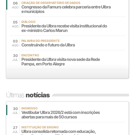
06
CRIAÇÃO DE OBSERVATÓRIO DE DADOS
Congresso da Famurs celebra parceria entre Ulbra
AGO
e municípios
05
DIÁLOGO
Presidente da Ulbra recebe visita institucional do
AGO
ex-ministro Carlos Marun
03
PALAVRA DO PRESIDENTE
Construindo o futuro da Ulbra
AGO
30
ENCONTRO
Presidente da Ulbra visita nova sede da Rede
JUL
Pampa, em Porto Alegre
Últimas
notícias
30
INGRESSO
Vestibular Ulbra 2026/2 está com inscrições
JUL
abertas para mais de 50 cursos
27
INSTITUIÇÃO DE ENSINO
Ulbra consolida retomada com educação,
JUL