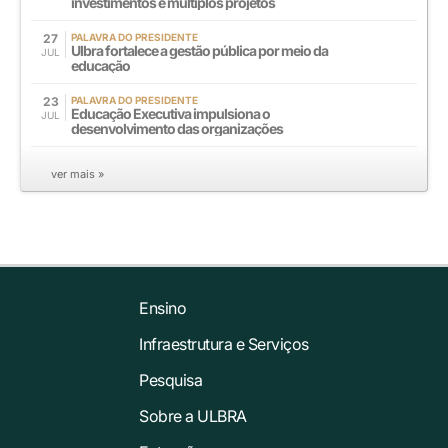
investimentos e múltiplos projetos
27
PALAVRA DO PRESIDENTE
Ulbra fortalece a gestão pública por meio da
JUL
educação
23
PALAVRA DO PRESIDENTE
Educação Executiva impulsiona o
JUL
desenvolvimento das organizações
ver mais »
Ensino
Infraestrutura e Serviços
Pesquisa
Sobre a ULBRA