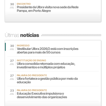
30
ENCONTRO
Presidente da Ulbra visita nova sede da Rede
JUL
Pampa, em Porto Alegre
Últimas
notícias
30
INGRESSO
Vestibular Ulbra 2026/2 está com inscrições
JUL
abertas para mais de 50 cursos
27
INSTITUIÇÃO DE ENSINO
Ulbra consolida retomada com educação,
JUL
investimentos e múltiplos projetos
27
PALAVRA DO PRESIDENTE
Ulbra fortalece a gestão pública por meio da
JUL
educação
23
PALAVRA DO PRESIDENTE
Educação Executiva impulsiona o
JUL
desenvolvimento das organizações