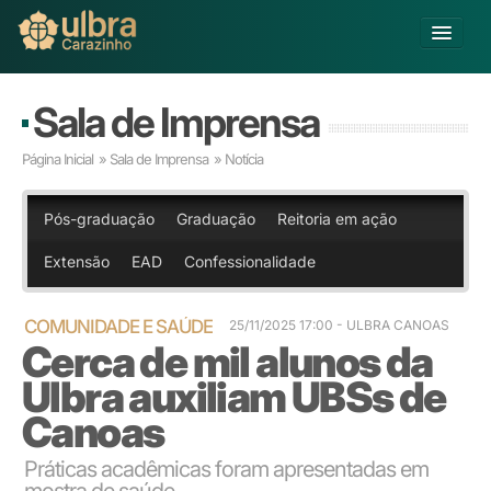
Alterar Unidade
Sala de Imprensa
Buscar
Página Inicial
»
Sala de Imprensa
» Notícia
Já sou Aluno
Matricule-se
Pós-graduação
Graduação
Reitoria em ação
Extensão
EAD
Confessionalidade
Educação Básica
Graduação
Pós-graduação
COMUNIDADE E SAÚDE
25/11/2025 17:00 - ULBRA CANOAS
Cerca de mil alunos da
Educação a Distância
Pesquisa
Ulbra auxiliam UBSs de
Extensão
Canoas
Infraestrutura e Serviços
Inovação
Práticas acadêmicas foram apresentadas em
Sobre a ULBRA
mostra de saúde