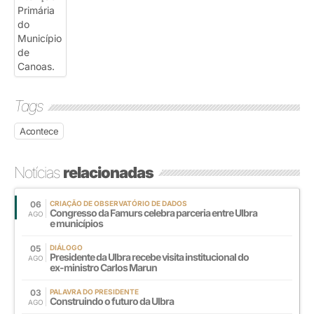
Tags
Acontece
Notícias
relacionadas
06
CRIAÇÃO DE OBSERVATÓRIO DE DADOS
Congresso da Famurs celebra parceria entre Ulbra
AGO
e municípios
05
DIÁLOGO
Presidente da Ulbra recebe visita institucional do
AGO
ex-ministro Carlos Marun
03
PALAVRA DO PRESIDENTE
Construindo o futuro da Ulbra
AGO