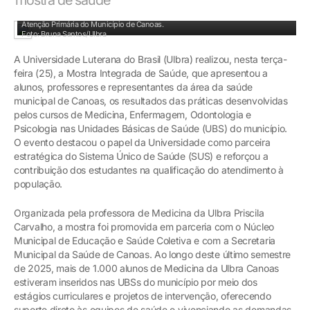
Evento reuniu 104 pesquisas e evidenciou impacto das práticas acadêmicas na
Atenção Primária do Município de Canoas.
Foto: Bruna Santos/Ulbra
A Universidade Luterana do Brasil (Ulbra) realizou, nesta terça-
feira (25), a Mostra Integrada de Saúde, que apresentou a
alunos, professores e representantes da área da saúde
municipal de Canoas, os resultados das práticas desenvolvidas
pelos cursos de Medicina, Enfermagem, Odontologia e
Psicologia nas Unidades Básicas de Saúde (UBS) do município.
O evento destacou o papel da Universidade como parceira
estratégica do Sistema Único de Saúde (SUS) e reforçou a
contribuição dos estudantes na qualificação do atendimento à
população.
Organizada pela professora de Medicina da Ulbra Priscila
Carvalho, a mostra foi promovida em parceria com o Núcleo
Municipal de Educação e Saúde Coletiva e com a Secretaria
Municipal da Saúde de Canoas. Ao longo deste último semestre
de 2025, mais de 1.000 alunos de Medicina da Ulbra Canoas
estiveram inseridos nas UBSs do município por meio dos
estágios curriculares e projetos de intervenção, oferecendo
suporte direto às equipes de saúde e vivenciando as demandas