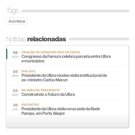
Tags
Acontece
Notícias
relacionadas
06
CRIAÇÃO DE OBSERVATÓRIO DE DADOS
Congresso da Famurs celebra parceria entre Ulbra
AGO
e municípios
05
DIÁLOGO
Presidente da Ulbra recebe visita institucional do
AGO
ex-ministro Carlos Marun
03
PALAVRA DO PRESIDENTE
Construindo o futuro da Ulbra
AGO
30
ENCONTRO
Presidente da Ulbra visita nova sede da Rede
JUL
Pampa, em Porto Alegre