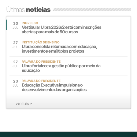
Últimas
notícias
30
INGRESSO
Vestibular Ulbra 2026/2 está com inscrições
JUL
abertas para mais de 50 cursos
27
INSTITUIÇÃO DE ENSINO
Ulbra consolida retomada com educação,
JUL
investimentos e múltiplos projetos
27
PALAVRA DO PRESIDENTE
Ulbra fortalece a gestão pública por meio da
JUL
educação
23
PALAVRA DO PRESIDENTE
Educação Executiva impulsiona o
JUL
desenvolvimento das organizações
ver mais »