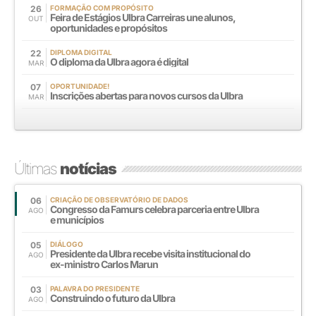
26
FORMAÇÃO COM PROPÓSITO
Feira de Estágios Ulbra Carreiras une alunos,
OUT
oportunidades e propósitos
22
DIPLOMA DIGITAL
O diploma da Ulbra agora é digital
MAR
07
OPORTUNIDADE!
Inscrições abertas para novos cursos da Ulbra
MAR
Últimas
notícias
06
CRIAÇÃO DE OBSERVATÓRIO DE DADOS
Congresso da Famurs celebra parceria entre Ulbra
AGO
e municípios
05
DIÁLOGO
Presidente da Ulbra recebe visita institucional do
AGO
ex-ministro Carlos Marun
03
PALAVRA DO PRESIDENTE
Construindo o futuro da Ulbra
AGO