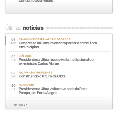
Concurso Zola Amaro
Últimas
notícias
06
CRIAÇÃO DE OBSERVATÓRIO DE DADOS
Congresso da Famurs celebra parceria entre Ulbra
AGO
e municípios
05
DIÁLOGO
Presidente da Ulbra recebe visita institucional do
AGO
ex-ministro Carlos Marun
03
PALAVRA DO PRESIDENTE
Construindo o futuro da Ulbra
AGO
30
ENCONTRO
Presidente da Ulbra visita nova sede da Rede
JUL
Pampa, em Porto Alegre
ver mais »