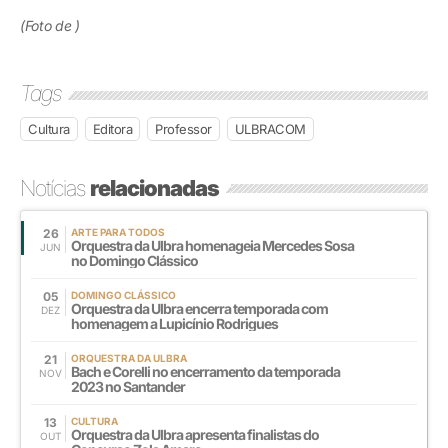
(Foto de )
Tags
Cultura
Editora
Professor
ULBRACOM
Notícias
relacionadas
26
ARTE PARA TODOS
Orquestra da Ulbra homenageia Mercedes Sosa
JUN
no Domingo Clássico
05
DOMINGO CLÁSSICO
Orquestra da Ulbra encerra temporada com
DEZ
homenagem a Lupicínio Rodrigues
21
ORQUESTRA DA ULBRA
Bach e Corelli no encerramento da temporada
NOV
2023 no Santander
13
CULTURA
Orquestra da Ulbra apresenta finalistas do
OUT