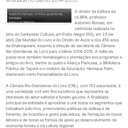
O diretor da Editora da
Astomiro Romais continua atuando na
ULBRA, professor
entidade
Foto: Luiz Ventura
Astomiro Romais, em
cerimônia realizada no
átrio do Santander Cultural, em Porto Alegre (RS), em 23 de
abril, Dia Mundial do Livro e do Direito do Autor e dos 450 anos
de Shakespeare, assumiu a direção da secretaria da Câmara
Rio-Grandense do Livro para o biênio 2014-2015. A noite da
posse teve também homenagens e premiações aos programas e
amigos do livro, dentre os quais a Aliança Francesa, a Biblioteca
Pública de Tapera e o ministro da Educação, Henrique Paim,
destacado como Personalidade do Livro.
A Câmara Rio-Grandense do Livro (CRL), com 153 associados, é
uma sociedade civil sem fins lucrativos que representa os
interesses do setor editorial e livreiro gaúcho. A finalidade
principal da entidade é aproximar e unir todos os segmentos que
trabalham pelo livro, promovendo políticas de defesa e de
fomento, de incentivo e gosto pela leitura, de formação de novos
leitores e de todas as formas de apoio ao desenvolvimento da
economia livreira e da cultura regional.