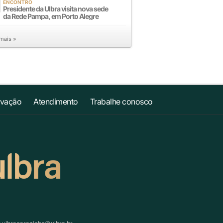
ENCONTRO
Presidente da Ulbra visita nova sede
da Rede Pampa, em Porto Alegre
 mais »
ovação
Atendimento
Trabalhe conosco