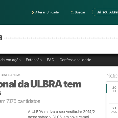
Já sou Alun
Alterar Unidade
Buscar
a
oria em ação
Extensão
EAD
Confessionalidade
Notíc
ULBRA CANOAS
ional da ULBRA tem
30
s
JUL
m 7.175 cantidatos
21
A ULBRA realiza o seu Vestibular 2014/2
AGO
neste sábado, 31.05, em nove campi