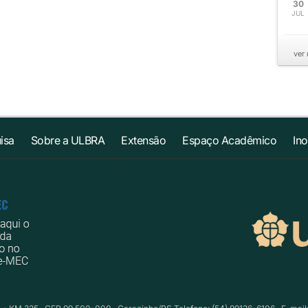
30
JUL
ver
isa
Sobre a ULBRA
Extensão
Espaço Acadêmico
In