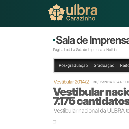
Sala de Imprens
Página Inicial
»
Sala de Imprensa
» Notícia
Pós-graduação
Graduação
Reit
Vestibular 2014/2
30/05/2014 18:44
- 
Vestibular nac
7.175 cantidato
Vestibular nacional da ULBRA te