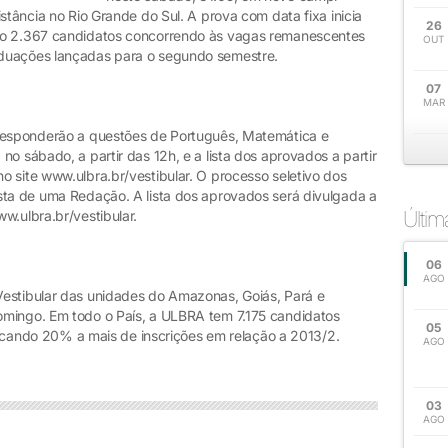
stância no Rio Grande do Sul. A prova com data fixa inicia
26
ão 2.367 candidatos concorrendo às vagas remanescentes
OUT
aduações lançadas para o segundo semestre.
07
MAR
 responderão a questões de Português, Matemática e
o sábado, a partir das 12h, e a lista dos aprovados a partir
 site www.ulbra.br/vestibular. O processo seletivo dos
sta de uma Redação. A lista dos aprovados será divulgada a
Últi
w.ulbra.br/vestibular.
06
AGO
Vestibular das unidades do Amazonas, Goiás, Pará e
omingo. Em todo o País, a ULBRA tem 7.175 candidatos
05
ificando 20% a mais de inscrições em relação a 2013/2.
AGO
03
AGO