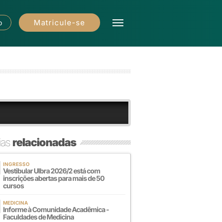
Matricule-se
o
ias
relacionadas
INGRESSO
Vestibular Ulbra 2026/2 está com
inscrições abertas para mais de 50
cursos
MEDICINA
Informe à Comunidade Acadêmica -
Faculdades de Medicina