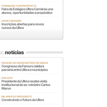
FORMAÇÃO COM PROPÓSITO
Feira de Estágios Ulbra Carreiras une
alunos, oportunidades e propósitos
OPORTUNIDADE!
Inscrições abertas para novos
cursos da Ulbra
mas
notícias
CRIAÇÃO DE OBSERVATÓRIO DE DADOS
Congresso da Famurs celebra
parceria entre Ulbra e municípios
DIÁLOGO
Presidente da Ulbra recebe visita
institucional do ex-ministro Carlos
Marun
PALAVRA DO PRESIDENTE
Construindo o futuro da Ulbra