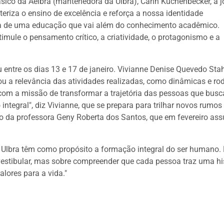
sico da Aelbra (mantenedora da Ulbra), Carin Kuchenbecker, a 
teriza o ensino de excelência e reforça a nossa identidade
ca de uma educação que vai além do conhecimento acadêmico.
imule o pensamento crítico, a criatividade, o protagonismo e a
entre os dias 13 e 17 de janeiro. Vivianne Denise Quevedo Sta
ou a relevância das atividades realizadas, como dinâmicas e ro
 com a missão de transformar a trajetória das pessoas que bus
tegral", diz Vivianne, que se prepara para trilhar novos rumos
o da professora Geny Roberta dos Santos, que em fevereiro as
 Ulbra têm como propósito a formação integral do ser humano.
estibular, mas sobre compreender que cada pessoa traz uma hi
alores para a vida."