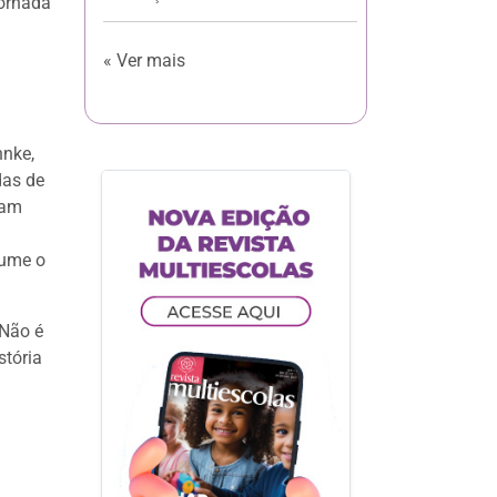
jornada
« Ver mais
hnke,
das de
cam
sume o
 Não é
stória