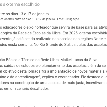
s é o tema escolhido
a ocorreu entre os dias 13 e 17 de janeiro | Foto: Divulgação
s educadores o eixo norteador que servirá de base para as ativ
dagógica da Rede de Escolas da Ulbra. Em 2025, o tema escolhid
evento já está sendo realizado nas escolas das regiões Norte e
idades nesta semana. No Rio Grande do Sul, as aulas das escolas
o Básica e Técnica da Rede Ulbra, Maikel Lucas da Silva
as saídas de estudos e o planejamento das escolas, além de ser
al objetivo desta jornada foi a implantação de novos materiais,
ino e da aprendizagem", explica o coordenador. Ele destaca qu
dores na construção de uma sociedade mais justa, incentivand
as em um cenário desafiador.