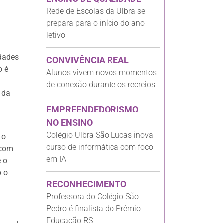
Rede de Escolas da Ulbra se
prepara para o início do ano
letivo
idades
CONVIVÊNCIA REAL
o é
Alunos vivem novos momentos
de conexão durante os recreios
 da
EMPREENDEDORISMO
NO ENSINO
Colégio Ulbra São Lucas inova
 o
curso de informática com foco
 com
em IA
e o
o o
RECONHECIMENTO
Professora do Colégio São
Pedro é finalista do Prêmio
Educação RS