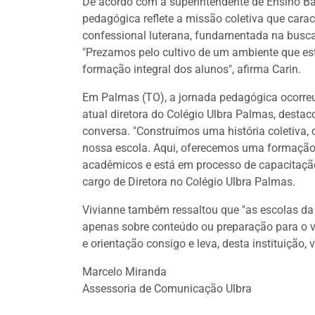
De acordo com a superintendente de Ensino Bá
pedagógica reflete a missão coletiva que carac
confessional luterana, fundamentada na bus
"Prezamos pelo cultivo de um ambiente que est
formação integral dos alunos", afirma Carin.
Em Palmas (TO), a jornada pedagógica ocorreu 
atual diretora do Colégio Ulbra Palmas, destac
conversa. "Construímos uma história coletiva,
nossa escola. Aqui, oferecemos uma formação in
acadêmicos e está em processo de capacitaçã
cargo de Diretora no Colégio Ulbra Palmas.
Vivianne também ressaltou que "as escolas da
apenas sobre conteúdo ou preparação para o v
e orientação consigo e leva, desta instituição, v
Marcelo Miranda
Assessoria de Comunicação Ulbra