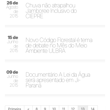
26 de
Chuva não atrapalhou
Agosto
Jamboree Inclusivo do
de
CIEPRE
2015
15 de
Novo Código Florestal é tema
Junho
de debate no Mês do Meio
de
Ambiente ULBRA
2015
09 de
Documentário A Lei da Água
Junho
será apresentado em Ji-
de
Paraná
2015
Primeira
<
8
9
10
11
12
13
14