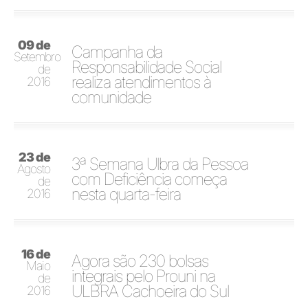
09 de
Campanha da
Setembro
Responsabilidade Social
de
realiza atendimentos à
2016
comunidade
23 de
3ª Semana Ulbra da Pessoa
Agosto
com Deficiência começa
de
nesta quarta-feira
2016
16 de
Agora são 230 bolsas
Maio
integrais pelo Prouni na
de
ULBRA Cachoeira do Sul
2016