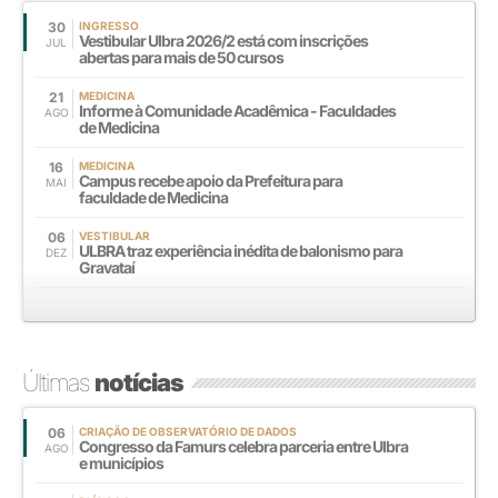
30
INGRESSO
Vestibular Ulbra 2026/2 está com inscrições
JUL
abertas para mais de 50 cursos
21
MEDICINA
Informe à Comunidade Acadêmica - Faculdades
AGO
de Medicina
16
MEDICINA
Campus recebe apoio da Prefeitura para
MAI
faculdade de Medicina
06
VESTIBULAR
ULBRA traz experiência inédita de balonismo para
DEZ
Gravataí
Últimas
notícias
06
CRIAÇÃO DE OBSERVATÓRIO DE DADOS
Congresso da Famurs celebra parceria entre Ulbra
AGO
e municípios