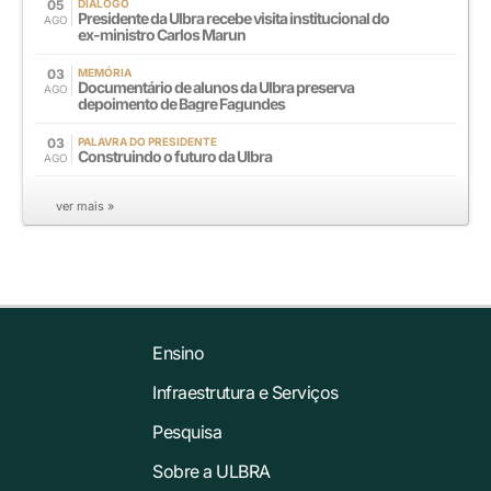
05
DIÁLOGO
Presidente da Ulbra recebe visita institucional do
AGO
ex-ministro Carlos Marun
03
MEMÓRIA
Documentário de alunos da Ulbra preserva
AGO
depoimento de Bagre Fagundes
03
PALAVRA DO PRESIDENTE
Construindo o futuro da Ulbra
AGO
ver mais »
Ensino
Infraestrutura e Serviços
Pesquisa
Sobre a ULBRA