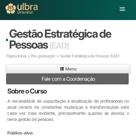
Alterar Unidade
Gestão Estratégica de
Buscar
Pessoas
(EAD)
Já sou Aluno
Página Inicial
»
Pós-graduação
» Gestão Estratégica de Pessoas
(EAD)
Matricule-se
Menu
Educação Básica
Fale com a Coordenação
Graduação
Pós-graduação
Sobre o Curso
Educação a Distância
A necessidade de capacitação e atualização de profissionais no
Pesquisa
atual cenário de constantes mudanças e transformações está
Extensão
cada vez mais evidente, principalmente quando se aborda o
Infraestrutura e Serviços
tema gestão de pessoas.
Inovação
Público-alvo:
Sobre a ULBRA