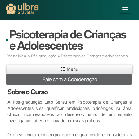
Alterar Unidade
Psicoterapia de Crianças
Buscar
e Adolescentes
Já sou Aluno
Página Inicial
»
Pós-graduação
» Psicoterapia de Crianças e Adolescentes
Matricule-se
Menu
Educação Básica
Fale com a Coordenação
Graduação
Pós-graduação
Sobre o Curso
Educação a Distância
A Pós-graduação Lato Sensu em Psicoterapia de Crianças e
Pesquisa
Adolescentes visa qualificar profissionais psicólogos na área
Extensão
clínica, incentivando-os ao desenvolvimento de um espírito
investigativo, aberto e inovador em suas práticas.
Infraestrutura e Serviços
Inovação
O curso conta com corpo docente qualificado e considera as
Sobre a ULBRA