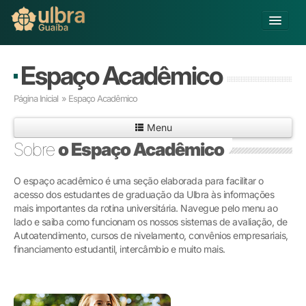
Alterar Unidade
Espaço Acadêmico
Buscar
Página Inicial
» Espaço Acadêmico
Já sou Aluno
Menu
Matricule-se
Sobre
o Espaço Acadêmico
Educação Básica
O espaço acadêmico é uma seção elaborada para facilitar o
Graduação
acesso dos estudantes de graduação da Ulbra às informações
Pós-graduação
mais importantes da rotina universitária. Navegue pelo menu ao
Educação a Distância
lado e saiba como funcionam os nossos sistemas de avaliação, de
Pesquisa
Autoatendimento, cursos de nivelamento, convênios empresariais,
financiamento estudantil, intercâmbio e muito mais.
Extensão
Infraestrutura e Serviços
Inovação
Sobre a ULBRA