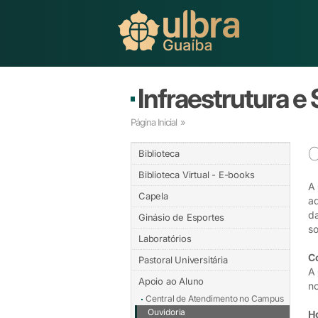
Infraestrutura e
Página Inicial
»
O
Biblioteca
Biblioteca Virtual - E-books
A 
Capela
ad
da
Ginásio de Esportes
so
Laboratórios
C
Pastoral Universitária
A 
Apoio ao Aluno
no
Central de Atendimento no Campus
Ouvidoria
H