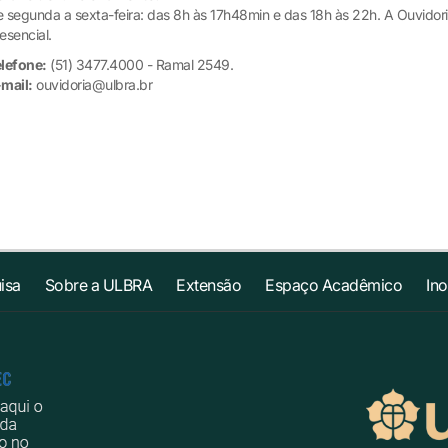
 segunda a sexta-feira: das 8h às 17h48min e das 18h às 22h. A Ouvidori
esencial.
lefone:
(51) 3477.4000 - Ramal 2549.
mail:
ouvidoria@ulbra.br
isa
Sobre a ULBRA
Extensão
Espaço Acadêmico
In