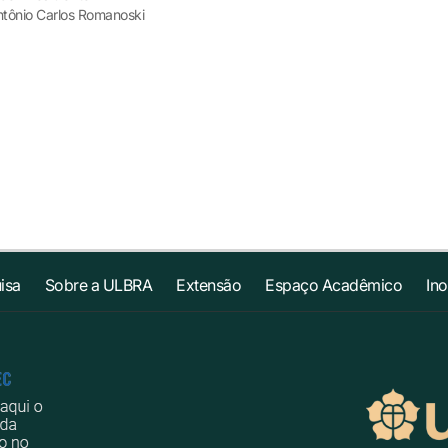
tônio Carlos Romanoski
isa
Sobre a ULBRA
Extensão
Espaço Acadêmico
In