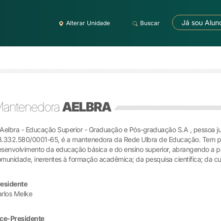
Já sou Alun
Alterar Unidade
Buscar
antenedora
AELBRA
Aelbra - Educação Superior - Graduação e Pós-graduação S.A , pessoa jur
.332.580/0001-65, é a mantenedora da Rede Ulbra de Educação. Tem por
senvolvimento da educação básica e do ensino superior, abrangendo a pe
munidade, inerentes à formação acadêmica; da pesquisa científica; da cult
residente
rlos Melke
ice-Presidente