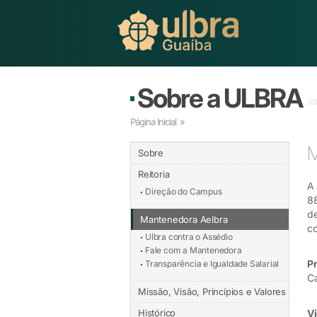
Sobre a ULBRA
Página Inicial
»
M
Sobre
Reitoria
A 
Direção do Campus
88
de
Mantenedora Aelbra
co
Ulbra contra o Assédio
Fale com a Mantenedora
P
Transparência e Igualdade Salarial
Ca
Missão, Visão, Princípios e Valores
Histórico
V