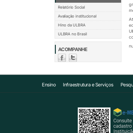
gr
Relatório Social
mo
Avaliação institucional
At
Hino da ULBRA
ed
Ul
ULBRA no Brasil
co
nu
ACOMPANHE
Ensino
Infraestrutura e Serviços
Pesqu