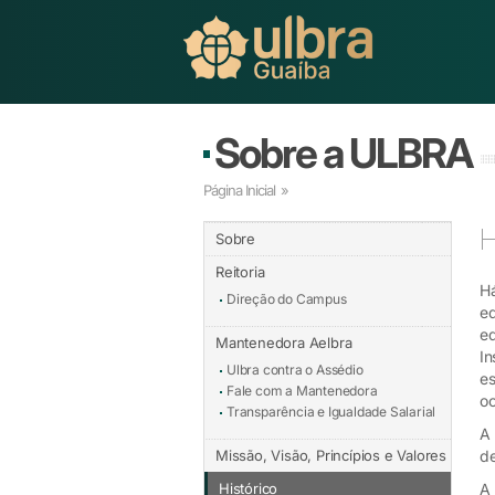
Sobre a ULBRA
Página Inicial
»
H
Sobre
Reitoria
Há
Direção do Campus
ed
ed
Mantenedora Aelbra
In
Ulbra contra o Assédio
es
Fale com a Mantenedora
oc
Transparência e Igualdade Salarial
A 
Missão, Visão, Princípios e Valores
de
Histórico
A 