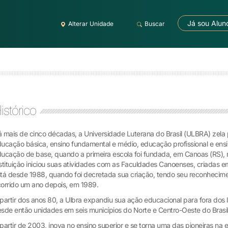
Já sou Alun
Alterar Unidade
Buscar
istórico
 mais de cinco décadas, a Universidade Luterana do Brasil (ULBRA) zela 
ucação básica, ensino fundamental e médio, educação profissional e ensino
ucação de base, quando a primeira escola foi fundada, em Canoas (RS), n
stituição iniciou suas atividades com as Faculdades Canoenses, criadas 
tá desde 1988, quando foi decretada sua criação, tendo seu reconhecim
orrido um ano depois, em 1989.
partir dos anos 80, a Ulbra expandiu sua ação educacional para fora dos l
sde então unidades em seis municípios do Norte e Centro-Oeste do Brasi
partir de 2003, inova no ensino superior e se torna uma das pioneiras na 