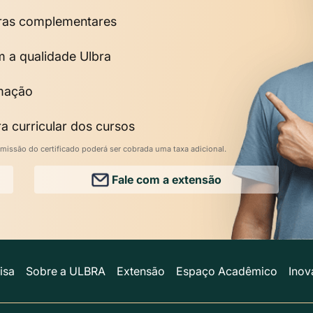
horas complementares
m a qualidade Ulbra
rmação
a curricular dos cursos
missão do certificado poderá ser cobrada uma taxa adicional.
Fale com a extensão
isa
Sobre a ULBRA
Extensão
Espaço Acadêmico
Inov