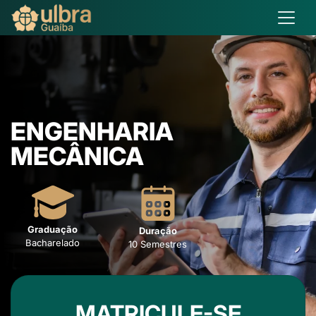
ENGENHARIA
MECÂNICA
Graduação
Duração
Bacharelado
10 Semestres
MATRICULE-SE