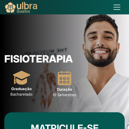
FISIOTERAPIA
Graduação
Duração
Bacharelado
10 Semestres
MATRICULE-SE