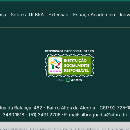
isa
Sobre a ULBRA
Extensão
Espaço Acadêmico
Inov
Rua da Balança, 482 - Bairro Altos da Alegria - CEP 92 725-1
3480.1618 - (51) 3491.2706 · E-mail:
ulbraguaiba@ulbra.br
Política de privacidade
a experiência, mas prezamos pela privacidade, saiba mais 