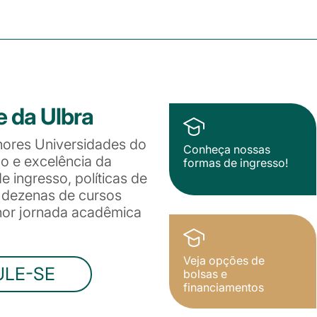
e da Ulbra
hores Universidades do
Conheça nossas
ão e excelência da
formas de ingresso!
 ingresso, políticas de
e dezenas de cursos
lhor jornada acadêmica
Veja opções de
ULE-SE
bolsas e
financiamentos