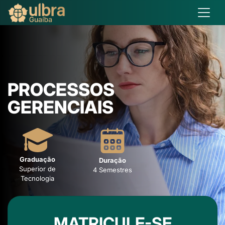
PROCESSOS
GERENCIAIS
Graduação
Duração
Superior de
4 Semestres
Tecnologia
MATRICULE-SE