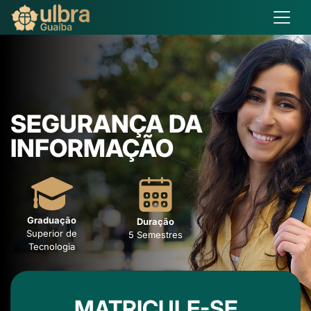
SEGURANÇA DA
INFORMAÇÃO
Graduação
Duração
Superior de
5 Semestres
Tecnologia
MATRICULE-SE