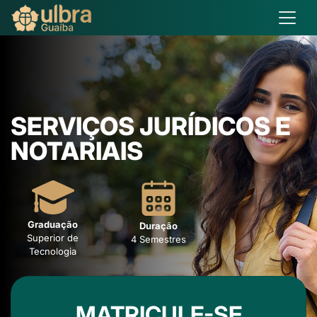
SERVIÇOS JURÍDICOS E
NOTARIAIS
Graduação
Duração
Superior de
4 Semestres
Tecnologia
MATRICULE-SE