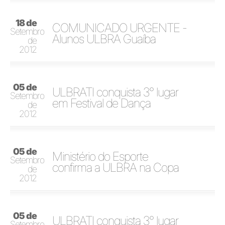
18 de
COMUNICADO URGENTE -
Setembro
Alunos ULBRA Guaíba
de
2012
05 de
ULBRATI conquista 3° lugar
Setembro
em Festival de Dança
de
2012
05 de
Ministério do Esporte
Setembro
confirma a ULBRA na Copa
de
2012
05 de
ULBRATI conquista 3° lugar
Setembro