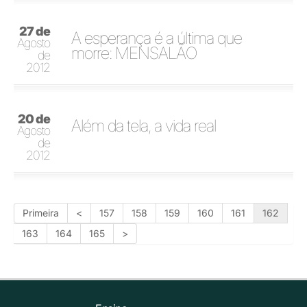
27 de
A esperança é a última que
Agosto
morre: MENSALÃO
de
2012
20 de
Além da tela, a vida real
Agosto
de
2012
Primeira
<
157
158
159
160
161
162
163
164
165
>