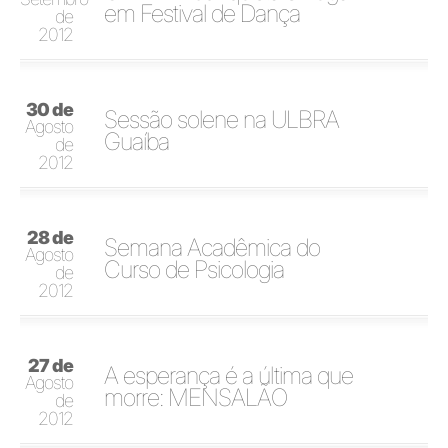
em Festival de Dança
de
2012
30 de
Sessão solene na ULBRA
Agosto
Guaíba
de
2012
28 de
Semana Acadêmica do
Agosto
Curso de Psicologia
de
2012
27 de
A esperança é a última que
Agosto
morre: MENSALÃO
de
2012