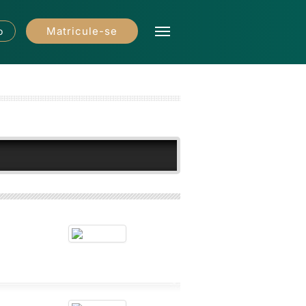
Matricule-se
o