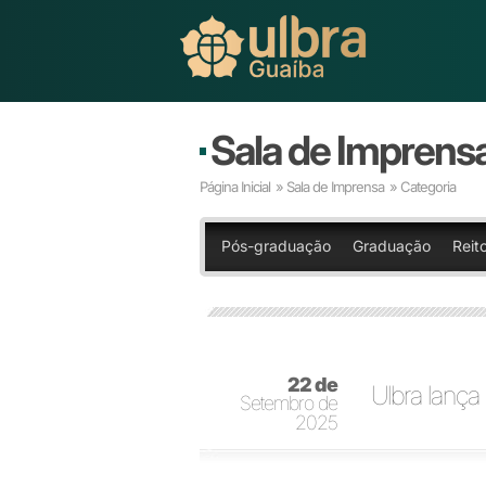
Sala de Imprens
Página Inicial
»
Sala de Imprensa
» Categoria
Pós-graduação
Graduação
Reit
22 de
Ulbra lança
Setembro de
2025