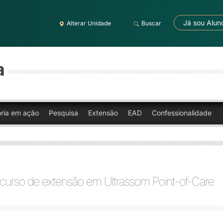
Já sou Alun
Alterar Unidade
Buscar
a
oria em ação
Pesquisa
Extensão
EAD
Confessionalidade
 curso de extensão em Ultrassom Point-of-Care