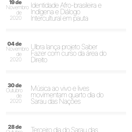
19 de
Identidade Afro-brasileira e
Novembro
Indígena e Diálogo
de
Intercultural em pauta
2020
04 de
Ulbra lança projeto Saber
Novembro
Fazer com curso da área do
de
Direito
2020
30 de
Música ao vivo e lives
Outubro
movimentam quarto dia do
de
Sarau das Nações
2020
28 de
Terceiro dia do Sarau das
Outubro