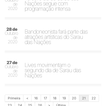
Nações segue com
de
programação intensa
2020
28 de
Bandoneonista fará parte das
Outubro
atrações artísticas do Sarau
de
das Nações
2020
27 de
Lives movimentam o
Outubro
segundo dia de Sarau das
de
Nações
2020
Primeira
<
16
17
18
19
20
21
22
23
24
25
26
>
Última