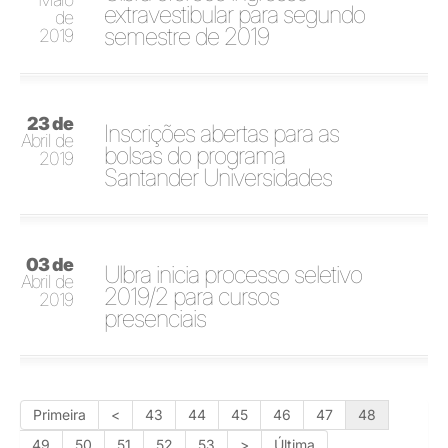
extravestibular para segundo
de
semestre de 2019
2019
23 de
Inscrições abertas para as
Abril de
bolsas do programa
2019
Santander Universidades
03 de
Ulbra inicia processo seletivo
Abril de
2019/2 para cursos
2019
presenciais
Primeira
<
43
44
45
46
47
48
49
50
51
52
53
>
Última