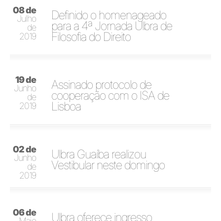
08 de
Definido o homenageado
Julho
para a 4ª Jornada Ulbra de
de
Filosofia do Direito
2019
19 de
Assinado protocolo de
Junho
cooperação com o ISA de
de
Lisboa
2019
02 de
Ulbra Guaíba realizou
Junho
Vestibular neste domingo
de
2019
06 de
Ulbra oferece ingresso
Maio