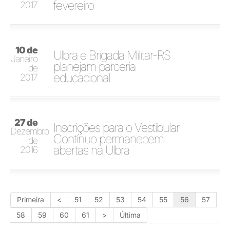
fevereiro
2017
10 de
Ulbra e Brigada Militar-RS
Janeiro
planejam parceria
de
educacional
2017
27 de
Inscrições para o Vestibular
Dezembro
Contínuo permanecem
de
abertas na Ulbra
2016
Primeira
<
51
52
53
54
55
56
57
58
59
60
61
>
Última