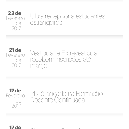
23 de
Ulbra recepciona estudantes
Fevereiro
estrangeiros
de
2017
21 de
Vestibular e Extravestibular
Fevereiro
recebem inscrições até
de
março
2017
17 de
PDI é lançado na Formação
Fevereiro
Docente Continuada
de
2017
17 de