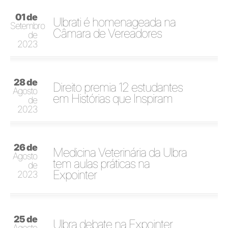
01 de
Ulbrati é homenageada na
Setembro
Câmara de Vereadores
de
2023
28 de
Direito premia 12 estudantes
Agosto
em Histórias que Inspiram
de
2023
26 de
Medicina Veterinária da Ulbra
Agosto
tem aulas práticas na
de
Expointer
2023
25 de
Ulbra debate na Expointer
Agosto