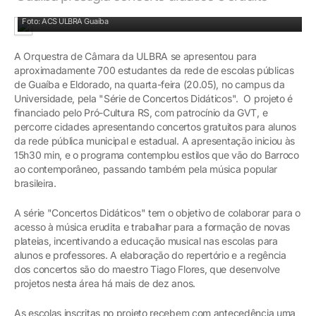
Orquestra de Câmara da ULBRA
Foto: ACS ULBRA Guaíba
A Orquestra de Câmara da ULBRA se apresentou para
aproximadamente 700 estudantes da rede de escolas públicas
de Guaíba e Eldorado, na quarta-feira (20.05), no campus da
Universidade, pela "Série de Concertos Didáticos". O projeto é
financiado pelo Pró-Cultura RS, com patrocínio da GVT, e
percorre cidades apresentando concertos gratuitos para alunos
da rede pública municipal e estadual. A apresentação iniciou às
15h30 min, e o programa contemplou estilos que vão do Barroco
ao contemporâneo, passando também pela música popular
brasileira.
A série "Concertos Didáticos" tem o objetivo de colaborar para o
acesso à música erudita e trabalhar para a formação de novas
plateias, incentivando a educação musical nas escolas para
alunos e professores. A elaboração do repertório e a regência
dos concertos são do maestro Tiago Flores, que desenvolve
projetos nesta área há mais de dez anos.
As escolas inscritas no projeto recebem com antecedência uma