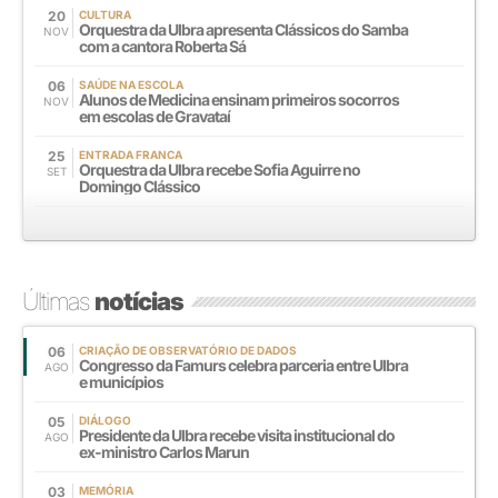
20
CULTURA
Orquestra da Ulbra apresenta Clássicos do Samba
NOV
com a cantora Roberta Sá
06
SAÚDE NA ESCOLA
Alunos de Medicina ensinam primeiros socorros
NOV
em escolas de Gravataí
25
ENTRADA FRANCA
Orquestra da Ulbra recebe Sofia Aguirre no
SET
Domingo Clássico
Últimas
notícias
06
CRIAÇÃO DE OBSERVATÓRIO DE DADOS
Congresso da Famurs celebra parceria entre Ulbra
AGO
e municípios
05
DIÁLOGO
Presidente da Ulbra recebe visita institucional do
AGO
ex-ministro Carlos Marun
03
MEMÓRIA