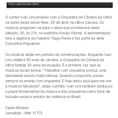
Ivan Lins se apresenta pela primeira vez com Orquestra de Câmara da Ulbra
Foto: Laira Souza/ Ulbra
O cantor Ivan Lins ensaiou com a Orquestra de Câmara da Ulbra
na tarde desta sexta-feira, 29 de abril, na Ulbra Canoas. Os
músicos preparam-se para o show que acontecerá neste
sábado, 30, às 21h, no auditório Araújo Vianna. A apresentação
terá a regência do maestro Tiago Flores e faz parte da série
Concertos Populares .
Os músicos estão em período de comemorações. Enquanto Ivan
Lins celebra 50 anos de carreira, a Orquestra de Câmara da
Ulbra festeja 20 anos de atuação. É a primeira vez que os
músicos tocam juntos. "Trabalhar com orquestra produz uma
densidade sonora muito intensa. Quando componho, penso
sempre no arranjo com orquestra. E hoje estou aqui para me unir
a músicos fabulosos", disse o artista. Ivan Lins também destacou
o papel fundamental da música e das orquestras como fator de
inclusão social e redutor da violência no Brasil.
Caren Moraes
Jornalista - Mtb 11.772