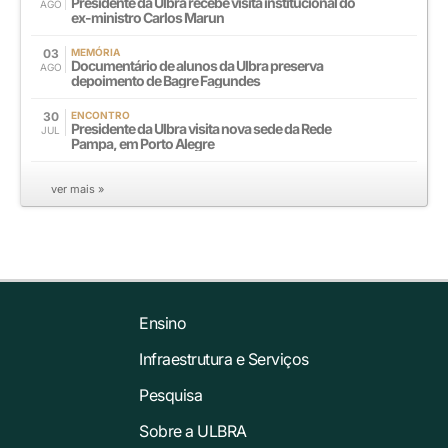
Presidente da Ulbra recebe visita institucional do
AGO
ex-ministro Carlos Marun
03
MEMÓRIA
Documentário de alunos da Ulbra preserva
AGO
depoimento de Bagre Fagundes
30
ENCONTRO
Presidente da Ulbra visita nova sede da Rede
JUL
Pampa, em Porto Alegre
ver mais »
Ensino
Infraestrutura e Serviços
Pesquisa
Sobre a ULBRA