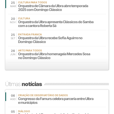
25
CULTURA PARA TODOS
Orquestra de Câmara da Ulbra abre temporada
MAR
2025 com Domingo Clássico
20
CULTURA
Orquestra da Ulbra apresenta Clássicos do Samba
NOV
com a cantora Roberta Sá
25
ENTRADA FRANCA
Orquestra da Ulbra recebe Sofia Aguirre no
SET
Domingo Clássico
26
ARTE PARA TODOS
Orquestra da Ulbra homenageia Mercedes Sosa
JUN
no Domingo Clássico
Últimas
notícias
06
CRIAÇÃO DE OBSERVATÓRIO DE DADOS
Congresso da Famurs celebra parceria entre Ulbra
AGO
e municípios
05
DIÁLOGO