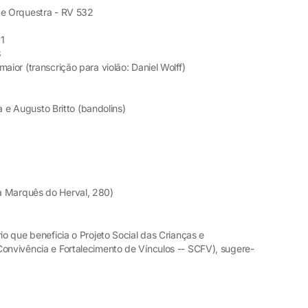
 e Orquestra - RV 532
11
3
aior (transcrição para violão: Daniel Wolff)
sa e Augusto Britto (bandolins)
a Marquês do Herval, 280)
io que beneficia o Projeto Social das Crianças e
Convivência e Fortalecimento de Vínculos -- SCFV), sugere-