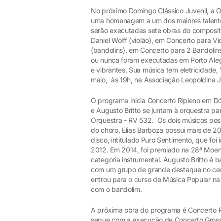
No próximo Domingo Clássico Juvenil, a O
uma homenagem a um dos maiores talentos
serão executadas sete obras do composito
Daniel Wolff (violão), em Concerto para Vi
(bandolins), em Concerto para 2 Bandolin
ou nunca foram executadas em Porto Aleg
e vibrantes. Sua música tem eletricidade
maio, às 19h, na Associação Leopoldina J
O programa inicia Concerto Ripieno em Dó 
e Augusto Britto se juntam à orquestra p
Orquestra - RV 532. Os dois músicos poss
do choro. Elias Barboza possui mais de 2
disco, intitulado Puro Sentimento, que fo
2012. Em 2014, foi premiado na 28ª Moen
categoria instrumental. Augusto Britto é 
com um grupo de grande destaque no cen
entrou para o curso de Música Popular na
com o bandolim.
A próxima obra do programa é Concerto Ri
segue com a execução de Concerto Grosso