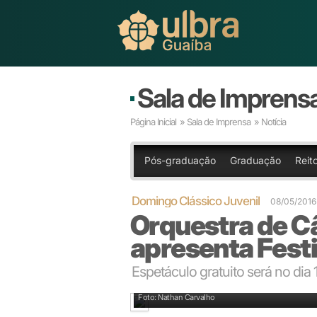
Sala de Imprens
Página Inicial
»
Sala de Imprensa
» Notícia
Pós-graduação
Graduação
Reit
Domingo Clássico Juvenil
08/05/2016
Orquestra de C
apresenta Festi
Espetáculo gratuito será no dia
Orquestra homenageia Vivaldi, um dos maiores tale
Foto: Nathan Carvalho