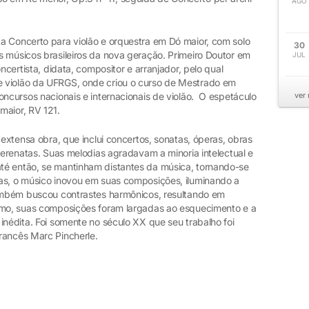
AGO
a Concerto para violão e orquestra em Dó maior, com solo
30
s músicos brasileiros da nova geração. Primeiro Doutor em
JUL
ncertista, didata, compositor e arranjador, pelo qual
 violão da UFRGS, onde criou o curso de Mestrado em
oncursos nacionais e internacionais de violão. O espetáculo
ver
maior, RV 121.
 extensa obra, que inclui concertos, sonatas, óperas, obras
 serenatas. Suas melodias agradavam a minoria intelectual e
té então, se mantinham distantes da música, tornando-se
as, o músico inovou em suas composições, iluminando a
Também buscou contrastes harmônicos, resultando em
ismo, suas composições foram largadas ao esquecimento e a
inédita. Foi somente no século XX que seu trabalho foi
rancês Marc Pincherle.