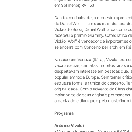
em Sol menor, RV 153.
Dando continuidade, a orquestra apresent
de Daniel Wolff -- um dos mais destacado
Violão do Brasil, Daniel Wolff atua como co
recebeu o prêmio Grammy. Catedrático de
Violão, Wolff é vencedor de importantes c
se encerra com Concerto per archi em Ré 
Nascido em Veneza (Itália), Vivaldi possui
vacais sacras, cantatas, motetos, árias e
despertavam interesse em pessoas que, a
popular em toda Europa. Sem temer crític
estrutura formal e rítmica do concerto. 
originalidade. Com o advento do Classic
maior parte de seus originais permaneceu 
organizado e divulgado pelo musicólogo f
Programa
Antonio Vivaldi
- Concerto Ripieno em Dó maior - RV 114