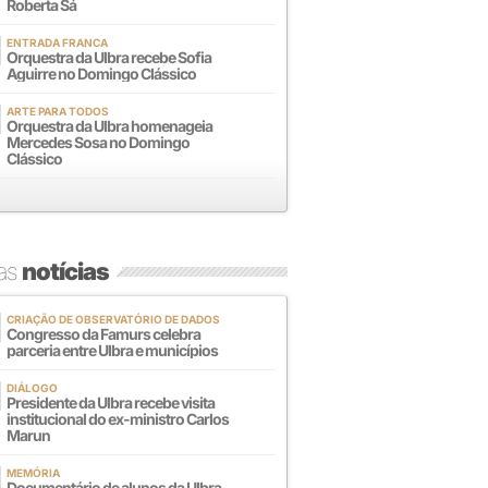
Roberta Sá
ENTRADA FRANCA
Orquestra da Ulbra recebe Sofia
Aguirre no Domingo Clássico
ARTE PARA TODOS
Orquestra da Ulbra homenageia
Mercedes Sosa no Domingo
Clássico
mas
notícias
CRIAÇÃO DE OBSERVATÓRIO DE DADOS
Congresso da Famurs celebra
parceria entre Ulbra e municípios
DIÁLOGO
Presidente da Ulbra recebe visita
institucional do ex-ministro Carlos
Marun
MEMÓRIA
Documentário de alunos da Ulbra