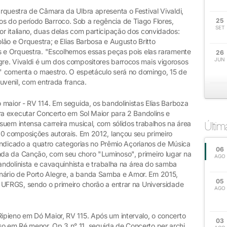
rquestra de Câmara da Ulbra apresenta o Festival Vivaldi,
 do período Barroco. Sob a regência de Tiago Flores,
25
SET
r italiano, duas delas com participação dos convidados:
olão e Orquestra; e Elias Barbosa e Augusto Britto
s e Orquestra. "Escolhemos essas peças pois elas raramente
26
JUN
re. Vivaldi é um dos compositores barrocos mais vigorosos
, " comenta o maestro. O espetáculo será no domingo, 15 de
uvenil, com entrada franca.
maior - RV 114. Em seguida, os bandolinistas Elias Barboza
ara executar Concerto em Sol Maior para 2 Bandolins e
uem intensa carreira musical, com sólidos trabalhos na área
Últi
00 composições autorais. Em 2012, lançou seu primeiro
i indicado a quatro categorias no Prêmio Açorianos de Música
06
da da Canção, com seu choro "Luminoso", primeiro lugar na
AGO
bandolinista e cavaquinhista e trabalha na área do samba
ário de Porto Alegre, a banda Samba e Amor. Em 2015,
05
 UFRGS, sendo o primeiro chorão a entrar na Universidade
AGO
pieno em Dó Maior, RV 115. Após um intervalo, o concerto
03
 em Ré menor, Op.3 n° 11, seguida de Concerto per archi