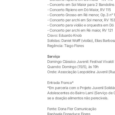
- Concerto em Sol Maior para 2 Bandolins
- Concerto Ripieno em Dó Maior, RV 115
- Concerto Grosso em Ré menor, Op.3 n° 
- Concerto per archi em Sol menor, RV 15
- Concerto para violão e orquestra em Dó m
- Concerto per archi em Ré maior, RV 121
Cravo: Eduardo Knob
Solistas: Daniel Wolff (violão), Elias Barbo
Regência: Tiago Flores
Serviço
Domingo Clássico Juvenil: Festival Vivaldi
Quando: Domingo (15/5), às 19h
Onde: Associação Leopoldina Juvenil (Ru
Entrada Franca*
*Em parceria com o Projeto Juvenil Solidár
Adolescentes do Bairro Lami (Serviço de 
se a doação alimentos não perecíveis.
Fonte: Dona Flor Comunicação
Raphaela Donaduce Flores