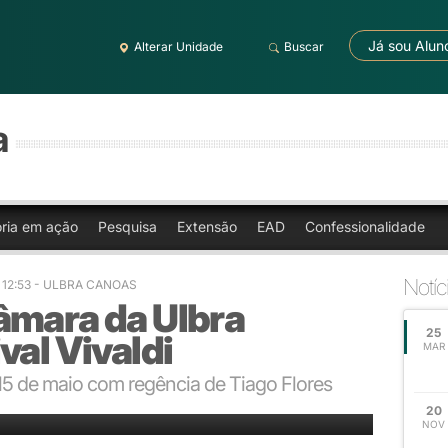
Já sou Alun
Alterar Unidade
Buscar
a
oria em ação
Pesquisa
Extensão
EAD
Confessionalidade
Notíc
 12:53
- ULBRA CANOAS
âmara da Ulbra
25
val Vivaldi
MAR
 15 de maio com regência de Tiago Flores
ntos do período Barroco
20
NOV