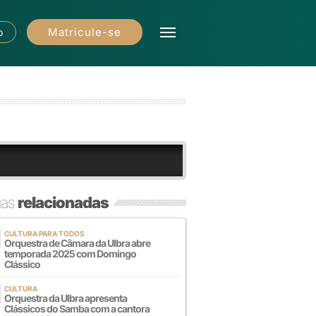
Matricule-se
o
ias
relacionadas
CULTURA PARA TODOS
Orquestra de Câmara da Ulbra abre
temporada 2025 com Domingo
Clássico
CULTURA
Orquestra da Ulbra apresenta
Clássicos do Samba com a cantora